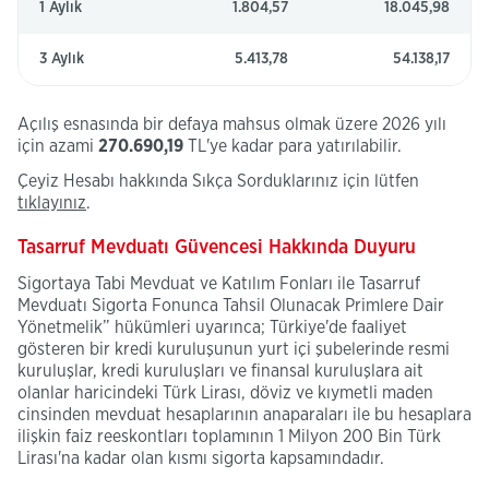
1 Aylık
1.804,57
18.045,98
3 Aylık
5.413,78
54.138,17
Açılış esnasında bir defaya mahsus olmak üzere 2026 yılı
için azami
270.690,19
TL'ye kadar para yatırılabilir.
Çeyiz
Çeyiz Hesabı hakkında Sıkça Sorduklarınız için lütfen
hesabı
tıklayınız
.
hakkınd
Sıkça
​Tasarruf Mevduatı Güvencesi Hakkında Duyuru
Sordukla
Sigortaya Tabi Mevduat ve Katılım Fonları ile Tasarruf
için
Mevduatı Sigorta Fonunca Tahsil Olunacak Primlere Dair
lütfen
Yönetmelik” hükümleri uyarınca; Türkiye'de faaliyet
gösteren bir kredi kuruluşunun yurt içi şubelerinde resmi
kuruluşlar, kredi kuruluşları ve finansal kuruluşlara ait
olanlar haricindeki Türk Lirası, döviz ve kıymetli maden
cinsinden mevduat hesaplarının anaparaları ile bu hesaplara
ilişkin faiz reeskontları toplamının 1 Milyon 200 Bin Türk
Lirası'na kadar olan kısmı sigorta kapsamındadır.