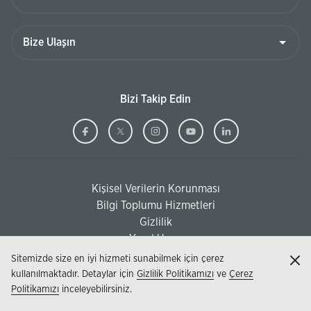
Bize
Ulaşın
Bizi Takip Edin
Ziraat
(Bu
Ziraat
(Bu
Ziraat
(Bu
Ziraat
(Bu
Ziraat
(Bu
Bankası
sayfa
Bankası
sayfa
Bankası
sayfa
Bankası
sayfa
Bankası
sayfa
Facebook
yeni
Twitter
yeni
Instagram
yeni
Youtube
yeni
Linkedi
yeni
Kişisel Verilerin Korunması
pencerede
pencerede
pencerede
pencerede
pencere
(Bu sayfa yeni pencerede açılacaktır)
Bilgi Toplumu Hizmetleri
açılacaktır)
açılacaktır)
açılacaktır)
açılacaktır)
açılacak
(Bu sayfa yeni pencerede açılacaktır)
Gizlilik
Yasal Uyarı
Sitemizde size en iyi hizmeti sunabilmek için çerez
Kap
kullanılmaktadır. Detaylar için
Gizlilik Politikamızı
ve
Çerez
Politikamızı
inceleyebilirsiniz.