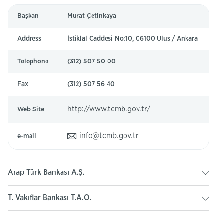
Başkan
Murat Çetinkaya
Address
İstiklal Caddesi No:10, 06100 Ulus / Ankara
Telephone
(312) 507 50 00
Fax
(312) 507 56 40
(This
http://www.tcmb.gov.tr/
Web Site
page
will
info@tcmb.gov.tr
e-mail
be
opened
in
Arap Türk Bankası A.Ş.
new
tab)
T. Vakıflar Bankası T.A.O.