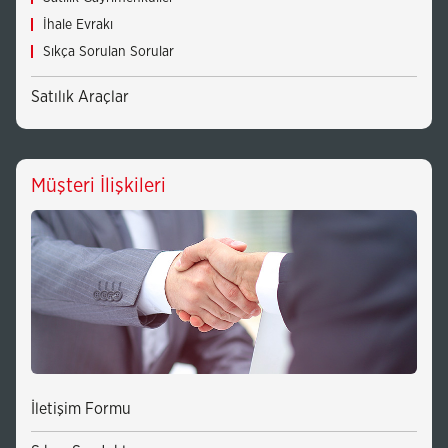
İhale Evrakı
Sıkça Sorulan Sorular
Satılık Araçlar
(Bu
sayfa
yeni
pencerede
Müşteri İlişkileri
açılacaktır)
İletişim Formu