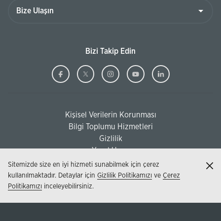
Bize
Ulaşın
Bizi Takip Edin
Ziraat
(Bu
Ziraat
(Bu
Ziraat
(Bu
Ziraat
(Bu
Ziraat
(Bu
Bankası
sayfa
Bankası
sayfa
Bankası
sayfa
Bankası
sayfa
Bankası
sayfa
Facebook
yeni
Twitter
yeni
Instagram
yeni
Youtube
yeni
Linkedi
yeni
Kişisel Verilerin Korunması
pencerede
pencerede
pencerede
pencerede
pencere
(Bu sayfa yeni pencerede açılacaktır)
Bilgi Toplumu Hizmetleri
açılacaktır)
açılacaktır)
açılacaktır)
açılacaktır)
açılacak
(Bu sayfa yeni pencerede açılacaktır)
Gizlilik
Yasal Uyarı
Sitemizde size en iyi hizmeti sunabilmek için çerez
Kap
kullanılmaktadır. Detaylar için
Gizlilik Politikamızı
ve
Çerez
Politikamızı
inceleyebilirsiniz.