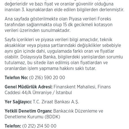
değerleridir ve bazı fiyat ve oranlar güvenilir olduğuna
inanılan 3. kaynaklardan elde edilen bilgilerden derlenmiştir.
Ana sayfada gösterilmekte olan Piyasa verileri Foreks
tarafından sağlanmakta olup 15 dk gecikmeli kotasyon
verileri üzerinden sunulmaktadır.
Sayfa içerikleri ve piyasa verileri bilgi amaçlıdır, teknik
aksaklıklar veya piyasa şartlarındaki değişiklikler sebebiyle
aynı gün içinde dahi, uygulamada farklı oran ve fiyatlar
olabilir. Dolayısıyla Banka, bilgilerdeki yanlışlardan sorumlu
tutulamaz, bu sitede ilan edilmiş olan fiyatlardan ve
oranlardan işlem yapmama hakkını saklı tutar.​​​​​
Telefon No:
(0 216) 590 20 00
Genel Müdürlük Adresi:
Finanskent Mahallesi, Finans
Caddesi 44/A Ümraniye / İstanbul
Yer Sağlayıcı:
T.C. Ziraat Bankası A.Ş.
Yetkili Denetim Organı:
Bankacılık Düzenleme ve
Denetleme Kurumu (BDDK)
Telefon:
(0 212) 214 50 00