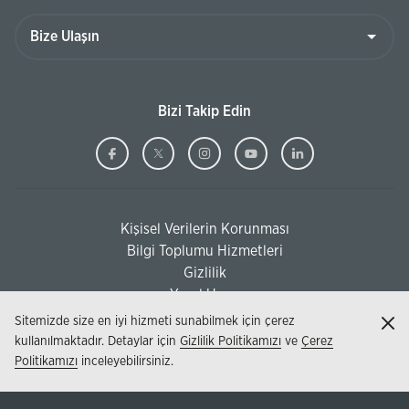
Bize
Ulaşın
Bizi Takip Edin
Ziraat
(Bu
Ziraat
(Bu
Ziraat
(Bu
Ziraat
(Bu
Ziraat
(Bu
Bankası
sayfa
Bankası
sayfa
Bankası
sayfa
Bankası
sayfa
Bankası
sayfa
Facebook
yeni
Twitter
yeni
Instagram
yeni
Youtube
yeni
Linkedi
yeni
Kişisel Verilerin Korunması
pencerede
pencerede
pencerede
pencerede
pencere
(Bu sayfa yeni pencerede açılacaktır)
Bilgi Toplumu Hizmetleri
açılacaktır)
açılacaktır)
açılacaktır)
açılacaktır)
açılacak
(Bu sayfa yeni pencerede açılacaktır)
Gizlilik
Yasal Uyarı
Sitemizde size en iyi hizmeti sunabilmek için çerez
Kap
kullanılmaktadır. Detaylar için
Gizlilik Politikamızı
ve
Çerez
Politikamızı
inceleyebilirsiniz.