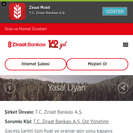
×
Ziraat Mobil
GÖSTER
T.C. Ziraat Bankası A.Ş.
Ürün ve Hizmet Ücretleri
İnternet Şubesi
Müşteri Ol
(Bu
(Bu
sayfa
sayfa
yeni
yeni
pencerede
pencerede
Sa
Yasal Uyarı
açılacaktır)
açılacaktır)
So
Ağ
Pay
Şirket Ünvanı:
T.C. Ziraat Bankası A.Ş.
için
Sorumlu Kişi:
T.C. Ziraat Bankası A.Ş. Üst Yönetimi
tıklayınız.
Geçmiş tarihli tüm fiyat ve oranlar gün sonu kapanış