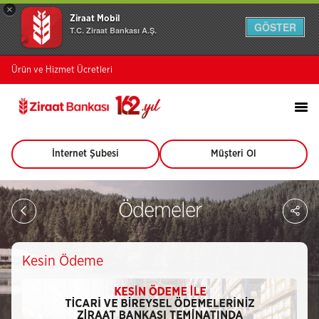
×
Ziraat Mobil
GÖSTER
T.C. Ziraat Bankası A.Ş.
Ürün ve Hizmet Ücretleri
İnternet Şubesi
Müşteri Ol
(Bu
(Bu
sayfa
sayfa
yeni
yeni
pencerede
pencerede
Sa
Ödemeler
açılacaktır)
açılacaktır)
So
Ağ
Pay
Kesin Ödeme