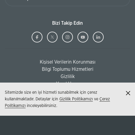
Bizi Takip Edin
Ziraat
(Bu
Ziraat
(Bu
Ziraat
(Bu
Ziraat
(Bu
Ziraat
(Bu
Bankası
sayfa
Bankası
sayfa
Bankası
sayfa
Bankası
sayfa
Bankası
sayfa
Facebook
yeni
Twitter
yeni
Instagram
yeni
Youtube
yeni
Linkedi
yeni
Kişisel Verilerin Korunması
pencerede
pencerede
pencerede
pencerede
pencere
(Bu sayfa yeni pencerede açılacaktır)
Bilgi Toplumu Hizmetleri
açılacaktır)
açılacaktır)
açılacaktır)
açılacaktır)
açılacak
(Bu sayfa yeni pencerede açılacaktır)
Gizlilik
Yasal Uyarı
Sitemizde size en iyi hizmeti sunabilmek için çerez
Kap
kullanılmaktadır. Detaylar için
Gizlilik Politikamızı
ve
Çerez
Politikamızı
inceleyebilirsiniz.
© 2026 - T.C. Ziraat Bankası AŞ