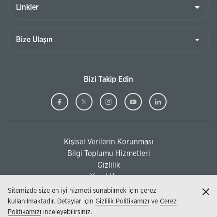
Bize
Ulaşın
Bizi Takip Edin
Ziraat
(Bu
Ziraat
(Bu
Ziraat
(Bu
Ziraat
(Bu
Ziraat
(Bu
Bankası
sayfa
Bankası
sayfa
Bankası
sayfa
Bankası
sayfa
Bankası
sayfa
Facebook
yeni
Twitter
yeni
Instagram
yeni
Youtube
yeni
Linkedi
yeni
Kişisel Verilerin Korunması
pencerede
pencerede
pencerede
pencerede
pencere
(Bu sayfa yeni pencerede açılacaktır)
Bilgi Toplumu Hizmetleri
açılacaktır)
açılacaktır)
açılacaktır)
açılacaktır)
açılacak
(Bu sayfa yeni pencerede açılacaktır)
Gizlilik
Yasal Uyarı
Sitemizde size en iyi hizmeti sunabilmek için çerez
Kap
kullanılmaktadır. Detaylar için
Gizlilik Politikamızı
ve
Çerez
Politikamızı
inceleyebilirsiniz.