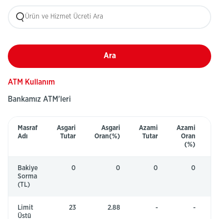
Ara
ATM Kullanım
Bankamız ATM'leri
Bankamız
Masraf
Asgari
Asgari
Azami
Azami
A
ATM'leri
Adı
Tutar
Oran(%)
Tutar
Oran
Tablosu
(%)
Bakiye
0
0
0
0
Ü
Sorma
(TL)
Limit
23
2.88
-
-
B
Üstü
d