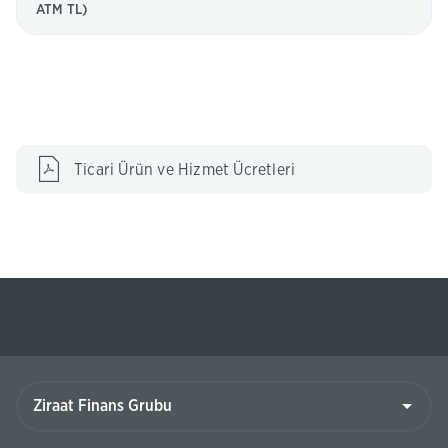
ATM TL)
(Bu
Ticari Ürün ve Hizmet Ücretleri
sayfa
yeni
pencerede
açılacaktır)
Ziraat
Finans
Grubu