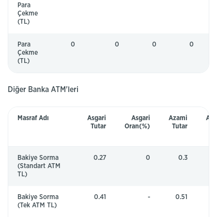
Para
Çekme
(TL)
Para
0
0
0
0
Ü
Çekme
(TL)
Diğer Banka ATM'leri
Diğer
Masraf Adı
Asgari
Asgari
Azami
Az
Banka
Tutar
Oran(%)
Tutar
O
ATM'leri
Tablosu
Bakiye Sorma
0.27
0
0.3
(Standart ATM
TL)
Bakiye Sorma
0.41
-
0.51
(Tek ATM TL)