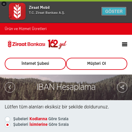
×
Ziraat Mobil
GÖSTER
T.C. Ziraat Bankası A.Ş.
Ürün ve Hizmet Ücretleri
İnternet Şubesi
Müşteri Ol
(Bu
(Bu
sayfa
sayfa
yeni
yeni
pencerede
pencerede
Sa
IBAN Hesaplama
açılacaktır)
açılacaktır)
So
Ağ
Pay
Lütfen tüm alanları eksiksiz bir şekilde doldurunuz.
Şubeleri
Kodlarına
Göre Sırala
Şubeleri
İsimlerine
Göre Sırala