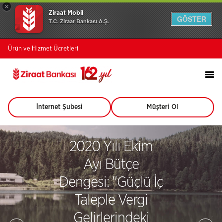
×
Ziraat Mobil
GÖSTER
T.C. Ziraat Bankası A.Ş.
Ürün ve Hizmet Ücretleri
İnternet Şubesi
Müşteri Ol
(Bu
(Bu
sayfa
sayfa
yeni
yeni
pencerede
pencerede
2020 Yılı Ekim
açılacaktır)
açılacaktır)
Ayı Bütçe
Dengesi: ''Güçlü İç
Taleple Vergi
Gelirlerindeki
Sa