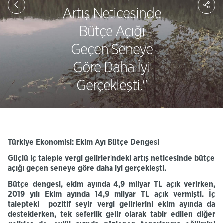
So
Artış Neticesinde
Ağ
Pay
Bütçe Açığı
Geçen Seneye
Göre Daha İyi
Gerçekleşti.''
Türkiye Ekonomisi: Ekim Ayı Bütçe Dengesi
Güçlü iç taleple vergi gelirlerindeki artış neticesinde bütçe
açığı geçen seneye göre daha iyi gerçekleşti.
Bütçe dengesi,
ekim ayında 4,9
milyar TL açık
verirken,
2019 yılı Ekim ayında 14,9 milyar TL açık vermişti. İç
talepteki
pozitif seyir vergi gelirlerini ekim ayında da
desteklerken, tek seferlik gelir olarak tabir edilen diğer