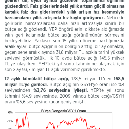
gelirler de, eylül ayında gözlenen toparlanma eğilimini
güçlendirdi. Faiz giderlerindeki yıllık artışın güçlü olmasına
karşılık faiz dışı giderlerdeki yıllık artışın hız kesmesiyle
harcamaların yıllık artışında hız kaybı görüyoruz.
Neticede
gelirlerin harcamalardan daha hızlı artmasıyla sınırlı bir
bütçe açığı gözlendi. YEP öngörülerini dikkate aldığımızda
yılın geri kalanında bütçe açığı görünümünün sürmesini
bekleyebiliriz. Yaklaşık son 15 yıllık döneme baktığımızda
aralık ayları bütçe açığının en belirgin arttığı bir ay olmakta,
geçen sene aralık ayında 31,8 milyar TL açıkla tarihi yüksek
seviyeyi görmüştük. İlk 10 ayda bütçe açığı 145,5 milyar
TL'ye ulaşırken, YEP'teki yıl sonu tahminine ulaşmak için
son 2 ay 93,7 milyar TL açık vermemiz gerekmekte.
12
aylık kümülatif bütçe açığı,
178,5 milyar TL'den
168,5
milyar TL'ye
geriledi.
Bütçe açığının GSYH'ye oranı ise %4
seviyesinden
%3,76
seviyesine
iyileşti.
YEP'te yıl sonu
tahmini %4,9 seviyesinde. 2009 yılında bütçe açığı/GSYH
oranı %5,6 seviyesine kadar genişlemişti.