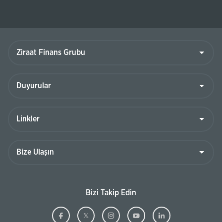
Ziraat
Finans
Grubu
Duyurular
Linkler
Bize
Ulaşın
Bizi Takip Edin
Ziraat
(Bu
Ziraat
(Bu
Ziraat
(Bu
Ziraat
(Bu
Ziraat
(Bu