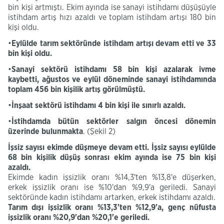
bin kişi artmıştı. Ekim ayında ise sanayi istihdamı düşüşüyle
istihdam artış hızı azaldı ve toplam istihdam artışı 180 bin
kişi oldu.
•
Eylülde tarım sektöründe istihdam artışı devam etti ve 33
bin kişi oldu.
•
Sanayi
sektörü istihdamı 58 bin kişi azalarak ivme
kaybetti, ağustos ve eylül döneminde sanayi istihdamında
toplam 456 bin kişilik artış görülmüştü.
•
İ
nşaat sektörü istihdamı 4 bin kişi ile sınırlı azaldı.
•
İstihdamda bütün sektörler salgın öncesi dönemin
üzerinde bulunmakta
. (Şekil 2)
İşsiz sayısı ekimde düşmeye devam etti. İşsiz sayısı eylülde
68 bin kişilik düşüş sonrası ekim ayında ise 75 bin kişi
azaldı.
Ekimde kadın işsizlik oranı %14,3'ten %13,8'e düşerken,
erkek işsizlik oranı ise %10'dan %9,9'a geriledi. Sanayi
sektöründe kadın istihdamı artarken, erkek istihdamı azaldı.
Tarım dışı işsizlik oranı %
13,3'ten
%
12,9'a,
genç nüfusta
işsizlik oranı %
20,9'dan
%
20,1'e
geriledi
.