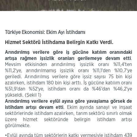
Türkiye Ekonomisi: Ekim Ayı İstihdamı
Hizmet Sektörü İstihdama Belirgin Katkı Verdi.
Arındırılmış verilere göre iş gücüne
katılım oranındaki
artışa rağmen
işsizlik
oranları
gerilemeye devam etti
.
Mevsim etkisinden arındırılmış işsizlik oranı %11,4'ten
%11,2'ye, arındırılmamış işsizlik oranı %11,1'den %10,7'ye
geriledi. Arındırılmış verilere göre işsiz sayısı 75 bin kişi
azalırken, istihdam 180 bin kişi arttı. İş gücüne katılım oranı
%51,9'dan %52'ye, istihdam oranı da %46'dan %46,2'ye
yükseldi. (Şekil 1)
Arındırılmış
verilere
eylül ayına göre yavaşlama görsek de
istihdam artışı devam etti
. Ekim ayında sanayi ve inşaat
sektörlerinde istihdam azalırken, tarım sektörü sınırlı olmak
üzere hizmet sektöründe belirgin istihdam artışı
görülmekte.
•Eylül ayında tüm sektörlerin katkı vermesiyle istihdam 439