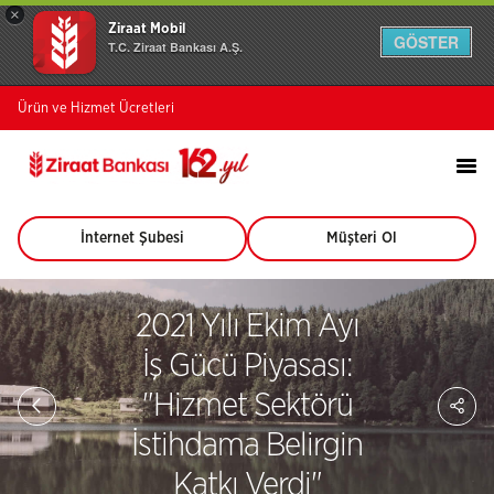
×
Ziraat Mobil
GÖSTER
T.C. Ziraat Bankası A.Ş.
Ürün ve Hizmet Ücretleri
İnternet Şubesi
Müşteri Ol
(Bu
(Bu
sayfa
sayfa
yeni
yeni
pencerede
pencerede
2021 Yılı Ekim Ayı
açılacaktır)
açılacaktır)
İş Gücü Piyasası:
Sa
"Hizmet Sektörü
So
Ağ
İstihdama Belirgin
Pay
Katkı Verdi"