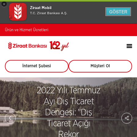
×
Ziraat Mobil
GÖSTER
T.C. Ziraat Bankası A.Ş.
Ürün ve Hizmet Ücretleri
İnternet Şubesi
Müşteri Ol
(Bu
(Bu
sayfa
sayfa
yeni
yeni
pencerede
pencerede
2022 Yılı Temmuz
açılacaktır)
açılacaktır)
Ayı Dış Ticaret
Dengesi: "Dış
Sa
So
Ticaret Açığı
Ağ
Pay
Rekor