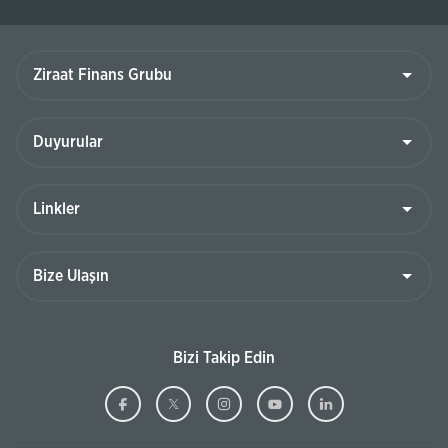
Ziraat
Finans
Grubu
Duyurular
Linkler
Bize
Ulaşın
Bizi Takip Edin
Ziraat
(Bu
Ziraat
(Bu
Ziraat
(Bu
Ziraat
(Bu
Ziraat
(Bu
Bankası
sayfa
Bankası
sayfa
Bankası
sayfa
Bankası
sayfa
Bankası
sayfa