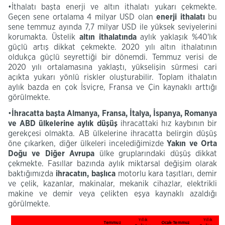
•İthalatı başta enerji ve altın ithalatı yukarı çekmekte.
Geçen sene ortalama 4 milyar USD olan
enerji ithalatı
bu
sene temmuz ayında 7,7 milyar USD ile yüksek seviyelerini
korumakta. Üstelik
altın ithalatında
aylık yaklaşık %40'lık
güçlü artış dikkat çekmekte. 2020 yılı altın ithalatının
oldukça güçlü seyrettiği bir dönemdi. Temmuz verisi de
2020 yılı ortalamasına yaklaştı, yükselişin sürmesi cari
açıkta yukarı yönlü riskler oluşturabilir. Toplam ithalatın
aylık bazda en çok İsviçre, Fransa ve Çin kaynaklı arttığı
görülmekte.
•
İhracatta başta Almanya, Fransa, İtalya, İspanya, Romanya
ve ABD ülkelerine aylık düşüş
ihracattaki hız kaybının bir
gerekçesi olmakta. AB ülkelerine ihracatta belirgin düşüş
öne çıkarken, diğer ülkeleri incelediğimizde
Yakın ve Orta
Doğu ve Diğer Avrupa
ülke gruplarındaki düşüş dikkat
çekmekte. Fasıllar bazında aylık miktarsal değişim olarak
baktığımızda
ihracatın, başlıca
motorlu kara taşıtları, demir
ve çelik, kazanlar, makinalar, mekanik cihazlar, elektrikli
makine ve demir veya çelikten eşya kaynaklı azaldığı
görülmekte.