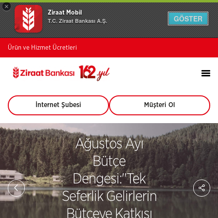
×
Ziraat Mobil
GÖSTER
T.C. Ziraat Bankası A.Ş.
Ürün ve Hizmet Ücretleri
İnternet Şubesi
Müşteri Ol
(Bu
(Bu
sayfa
sayfa
yeni
yeni
pencerede
pencerede
Ağustos Ayı
açılacaktır)
açılacaktır)
Bütçe
Dengesi:''Tek
Sa
So
Seferlik Gelirlerin
Ağ
Pay
Bütçeye Katkısı