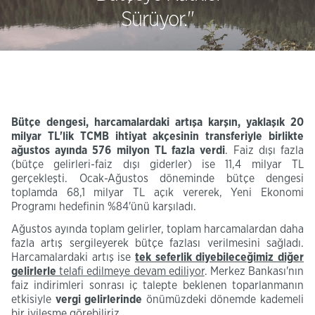
Sürüyor.''
Bütçe dengesi, harcamalardaki artışa karşın, yaklaşık 20
milyar TL'lik
TCMB ihtiyat akçesinin transferiyle
birlikte
ağustos ayında 576 milyon TL fazla verdi
.
Faiz dışı fazla
(bütçe gelirleri-faiz dışı giderler) ise 11,4 milyar TL
gerçekleşti. Ocak-Ağustos döneminde bütçe dengesi
toplamda 68,1 milyar TL açık vererek, Yeni Ekonomi
Programı hedefinin %84'ünü karşıladı.
Ağustos ayında toplam gelirler, toplam harcamalardan daha
fazla artış sergileyerek bütçe fazlası verilmesini sağladı.
Harcamalardaki artış ise
tek seferlik diyebileceğimiz diğer
gelirlerle
telafi edilmeye devam ediliyor
. Merkez Bankası'nın
faiz indirimleri sonrası iç talepte beklenen toparlanmanın
etkisiyle
vergi gelirlerinde
önümüzdeki dönemde kademeli
bir iyileşme görebiliriz.​