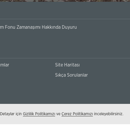
ırım Fonu Zamanaşımı Hakkında Duyuru
rmlar
Site Haritası
Sıkça Sorulanlar
 Detaylar için
Gizlilik Politikamızı
ve
Çerez Politikamızı
inceleyebilirsiniz.
(Bu
Kişisel Verilerin Korunması
Bilgi Toplumu Hizme
sayfa
yeni