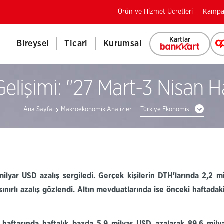
Ürün ve Hizmet Ücretleri
Kampa
Kartlar
Bireysel
Ticari
Kurumsal
lişimi: ''27 Mart-3 Nisan Ha
Ana Sayfa
Makroekonomik Analizler
Türkiye Ekonomisi
milyar USD azalış sergiledi. Gerçek kişilerin
DTH'larında
2,2
m
ınırlı azalış gözlendi. Altın mevduatlarında ise önceki haftadak