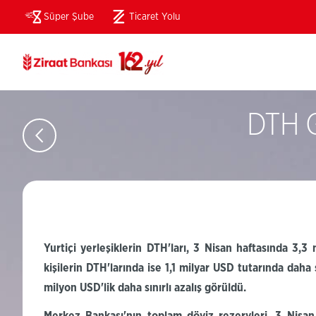
Süper Şube
Ticaret Yolu
(Bu
sayfa
yeni
pencerede
açılacaktır)
DTH Ge
Yurtiçi yerleşiklerin
DTH'ları
, 3 Nisan haftasında
3,3
kişilerin
DTH'larında
ise 1,1 milyar USD tutarında daha s
milyon
USD'lik
daha sınırlı azalış görüldü.