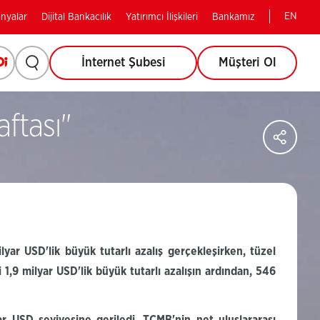
EN
nyalar
Dijital Bankacılık
Yatırımcı İlişkileri
Bankamız
Arama
Opi
(Bu
İnternet Şubesi
Müşteri Ol
(Bu
sayfa
yapmak
sayfa
yeni
pencerede
ftası''
için
yeni
Say
açılacaktır)
Sos
tıklayınız.
Ağl
pencerede
Pay
açılacaktır)
ilyar
USD'lik
büyük tutarlı azalış gerçekleşirken, tüzel
i 1,9 milyar
USD'lik
büyük tutarlı azalışın ardından, 546