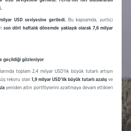
ar USD seviyesine geriledi
.
TCMB'nin net uluslararası
i.
milyar USD seviyesine geriledi.
Bu kapsamda, yurtiçi
an
son dört haftalık dönemde yaklaşık olarak 7,6 milyar
e geçildiği gözleniyor
larında
toplam
2,4 milyar USD'lik büyük tutarlı artışın
üşüş rekoru olan
1,9 milyar
USD'lik
büyük tutarlı azalış
ve
şla
yeniden altın portföylerini azaltmaya devam ettikleri