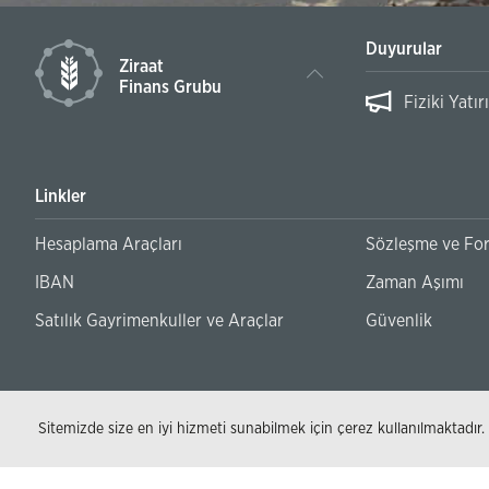
Duyurular
Ziraat
Finans Grubu
ülakat Sonuç Duyurusu
Fiziki Yat
Linkler
Hesaplama Araçları
Sözleşme ve Fo
IBAN
Zaman Aşımı
Satılık Gayrimenkuller ve Araçlar
Güvenlik
Sitemizde size en iyi hizmeti sunabilmek için çerez kullanılmaktadır.
© 2026 - T.C. Ziraat Bankası AŞ