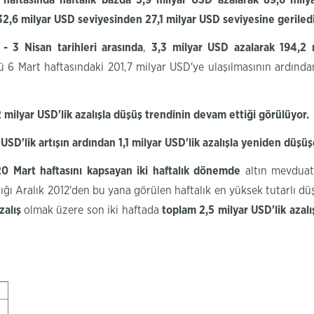
 haftasında haftalık bazda
5,9
milyar USD azalarak 89,6 mily
a 32,6 milyar USD seviyesinden 27,1 milyar USD seviyesine geriled
- 3 Nisan tarihleri arasında
,
3,3
milyar USD
azalarak
194,2 
ğü 6 Mart haftasındaki 201,7 milyar USD'ye ulaşılmasının ardınd
2 milyar
USD'lik
azalışla düşüş trendinin devam ettiği görülüyor.
n
USD'lik
artışın ardından 1,1 milyar
USD'lik
azalışla yeniden düşüş
20 Mart haftasını kapsayan iki haftalık dönemde
altın mevduat
ığı Aralık 2012'den bu yana görülen haftalık en yüksek tutarlı d
azalış
olmak üzere son iki haftada
toplam 2,5 milyar
USD'lik
azalı