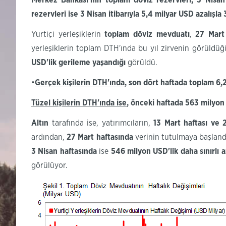
Merkez Bankası'nın toplam döviz rezervleri, 3 Nisan
rezervleri ise 3 Nisan itibarıyla 5,4 milyar USD azalışl
Yurtiçi yerleşiklerin
toplam döviz mevduatı
,
27 Mart 
yerleşiklerin toplam DTH'ında bu yıl zirvenin görüldü
USD'lik
gerileme yaşandığı
görüldü.
•
Gerçek kişilerin
DTH'ında
,
son
dört haftada toplam 6,
Tüzel kişilerin
DTH'ında
ise
, önceki haftada 563 milyo
Altın
tarafında ise, yatırımcıların,
13 Mart haftası ve 
ardından,
27 Mart haftasında
verinin tutulmaya başland
3
Nisan haftasında
ise
546 milyon
USD'lik
daha sınırlı 
görülüyor.