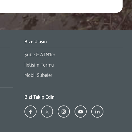
Bize Ulaşın
Şube & ATM'ler
arının 3. Kişilere Kullandırılmaması Hakkında Duyuru
İletişim Formu
Mobil Şubeler
Bizi Takip Edin
Ziraat
(Bu
Ziraat
(Bu
Ziraat
(Bu
Ziraat
(Bu
Ziraat
(Bu
Bankası
sayfa
Bankası
sayfa
Bankası
sayfa
Bankası
sayfa
Banka
sayfa