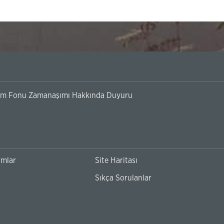
ımı Hakkında Duyuru
Banka Hesapl
rmlar
Site Haritası
Sıkça Sorulanlar