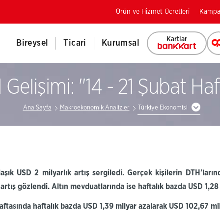
Ürün ve Hizmet Ücretleri
Kampa
Kartlar
Bireysel
Ticari
Kurumsal
Gelişimi: ''14 - 21 Şubat Haft
Ana Sayfa
Makroekonomik Analizler
Türkiye Ekonomisi
aşık USD 2 milyarlık artış sergiledi.
G
erçek kişilerin
DTH'ların
artış gözlendi. Altın mevduatlarında ise haftalık bazda USD 1,28 
aftasında haftalık bazda USD 1,39 milyar azalarak
USD
102,67 mil