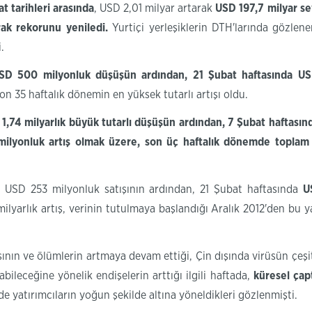
bat
tarihleri arasında
, USD 2,01 milyar artarak
USD 197,7
milyar s
ak rekorunu yeniledi.
Yurtiçi yerleşiklerin DTH'larında gözlen
.
SD 500 milyonluk düşüşün ardından, 21 Şubat haftasında USD 1
son 35 haftalık dönemin en yüksek tutarlı artışı oldu.
1,74 milyarlık büyük tutarlı düşüşün
ardından,
7 Şubat haftasınd
ilyonluk artış olmak üzere, son üç haftalık dönemde toplam U
da USD 253 milyonluk satışının ardından, 21 Şubat haftasında
U
lyarlık artış, verinin tutulmaya başlandığı Aralık 2012'den bu ya
sının ve ölümlerin artmaya devam ettiği, Çin dışında virüsün çeşitl
leceğine yönelik endişelerin arttığı ilgili haftada,
küresel ça
de yatırımcıların yoğun şekilde altına yöneldikleri gözlenmişti.