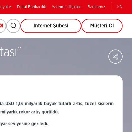
EN
nyalar
Dijital Bankacılık
Yatırımcı İlişkileri
Bankamız
Arama
Opi
(Bu
İnternet Şubesi
Müşteri Ol
(Bu
sayfa
yapmak
sayfa
yeni
pencerede
ası''
için
yeni
Say
açılacaktır)
Sos
tıklayınız.
Ağl
pencerede
Pay
açılacaktır)
da
USD 1,13 milyarlık büyük tutarlı artış, tüzel kişilerin
milyarlık rekor artış görüldü.
yar seviyesine geriledi.