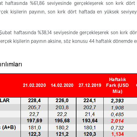
at haftasında %61,86 seviyesinde gerçekleşerek son kırk dört
ek kişilerin payının, son kırk dört haftada en yüksek seviye
 Şubat haftasında %38,14 seviyesinde gerçekleşerek son kırk dör
 gerçek kişilerin payının aksine, söz konusu 44 haftalık dönemde 