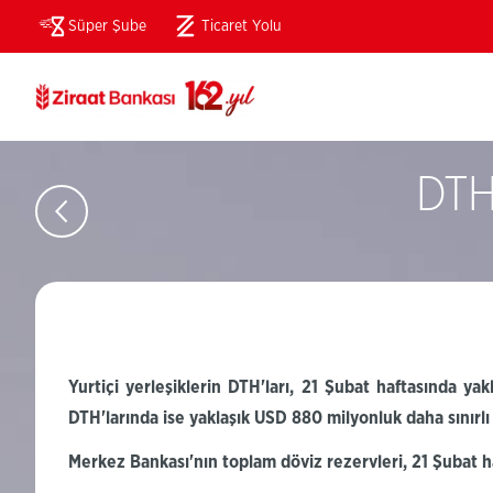
Süper Şube
Ticaret Yolu
(Bu
sayfa
yeni
pencerede
açılacaktır)
DTH 
Yurtiçi yerleşiklerin
DTH'ları
,
21 Şubat haftasında yakl
DTH'larında
ise yaklaşık USD 880 milyonluk daha sınırlı 
Merkez
Bankası'nın
toplam döviz
rezervleri,
21 Şubat
h