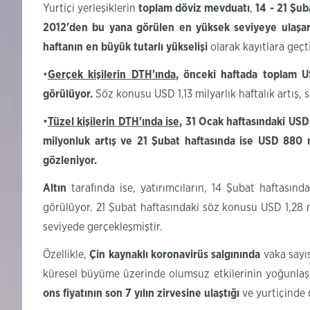
Yurtiçi yerleşiklerin
toplam döviz mevduatı
,
14 - 21 Şu
2012'den bu yana görülen en yüksek seviyeye ulaşar
haftanın en büyük tutarlı yükselişi
olarak kayıtlara geçti
•
Gerçek kişilerin
DTH'ında
, önceki haftada toplam U
görülüyor.
Söz konusu USD 1,13 milyarlık haftalık artış, 
•
Tüzel
kişilerin
DTH'ında
ise
,
31 Ocak haftasındaki USD 
milyonluk artış ve 21 Şubat haftasında ise USD 880 m
gözleniyor.
Altın
tarafında ise, yatırımcıların, 14 Şubat haftasın
görülüyor. 21 Şubat haftasındaki söz konusu USD 1,28 mi
seviyede gerçekleşmiştir.
Özellikle,
Çin kaynaklı
koronavirüs
salgınında
vaka sayı
küresel büyüme üzerinde olumsuz etkilerinin yoğunlaşabi
ons
fiyatının son 7 yılın zirvesine
ulaştığı
ve
yurtiçinde 