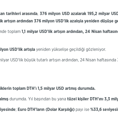
an tarihleri arasında
,
376
milyon USD
azalarak
195,2
milyar US
ik
artışın ardından 376 milyon
USD'lik
azalışla
yeniden
düşüşe ge
nemde toplam
1,1 milyar
USD'lik
artışın ardından, 24
Nisan haftası
ilyon
USD'lik
artışla
yeniden yükselişe geçildiği gözleniyor.
milyar USD'lik büyük tutarlı artışın ardından, 24 Nisan haftasınd
şiklerin toplam
DTH'ı
1,5
milyar USD artmış durumda.
almış
durumda. Yıl başından bu yana
tüzel kişiler
DTH'ını
3,3
mil
iyesinde
;
Euro
DTH'ların
(Dolar Karşılığı)
payı ise
%
33,6
seviyes