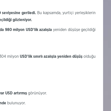
D seviyesine
geriledi
.
Bu kapsamda, yurtiçi yerleşiklerin
çildiği
gözleniyor.
nda
980
milyon
USD'lik
azalışla
yeniden düşüşe geçildiği
a 304 milyon
USD'lik
sınırlı azalışla yeniden düşüş
olduğu
yar USD artırmış
görünüyor.
inde
bulunuyor.