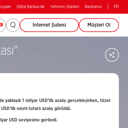
EN
nyalar
Dijital Bankacılık
Yatırımcı İlişkileri
Bankamız
Arama
Opi
(Bu
İnternet Şubesi
Müşteri Ol
(Bu
sayfa
yapmak
sayfa
yeni
pencerede
sı''
için
yeni
Say
açılacaktır)
Sos
tıklayınız.
Ağl
pencerede
Pay
açılacaktır)
da
yaklaşık 1
milyar
USD'lik
azalış
gerçekleşirken, tüzel
n
USD'lik
sınırlı tutarlı azalış
görüldü.
lyar USD seviyesine geriledi.