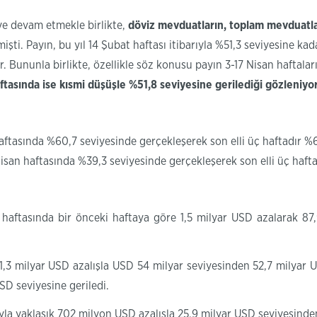
e devam etmekle birlikte,
döviz mevduatların, toplam mevduatlar
i. Payın, bu yıl 14 Şubat haftası itibarıyla %51,3 seviyesine kad
or. Bununla birlikte, özellikle söz konusu payın 3-17 Nisan haftal
tasında ise kısmi düşüşle %51,8 seviyesine gerilediği gözleniyor
aftasında %
60,7
seviyesinde gerçekleşerek son elli
üç
haftadır %
isan haftasında %
39,3
seviyesinde gerçekleşerek son elli
üç
hafta
 haftasında bir önceki haftaya göre 1,5 milyar USD azalarak 8
 1,3 milyar USD azalışla USD 54 milyar seviyesinden 52,7 milyar 
SD seviyesine geriledi.
rıyla yaklaşık 702 milyon USD azalışla 25,9 milyar USD seviyesinde