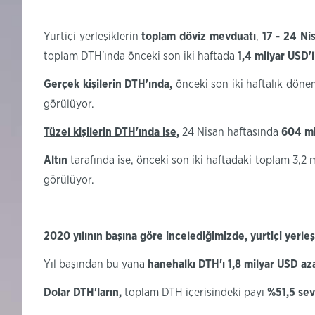
Yurtiçi yerleşiklerin
toplam döviz mevduatı
,
17 - 24
Nis
toplam DTH'ında önceki son iki haftada
1,4 milyar
USD'l
Gerçek kişilerin
DTH'ında
,
önceki son iki haftalık dö
görülüyor.
Tüzel kişilerin
DTH'ında
ise
,
24 Nisan haftasında
604
m
Altın
tarafında ise, önceki son iki haftadaki toplam 3,2 
görülüyor.​
2020 yılının başına göre incelediğimizde, yurtiçi yerle
Yıl başından bu yana
hanehalkı
DTH'ı
1,8 milyar
USD az
Dolar
DTH'ların
,
toplam DTH içerisindeki payı
%
51,5
sev