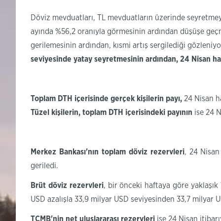
Döviz mevduatları, TL mevduatların üzerinde seyretmey
ayında %56,2 oranıyla görmesinin ardından düşüşe geçmişt
gerilemesinin ardından, kısmi artış sergilediği gözleniy
seviyesinde yatay
seyretmesinin ardından, 24 Nisan haf
Toplam DTH içerisinde gerçek kişilerin payı,
24
Nisan h
Tüzel kişilerin, toplam DTH içerisindeki payının
ise
24
N
Merkez Bankası'nın toplam döviz rezervleri
, 24 Nisan
geriledi.
Brüt döviz rezervleri
, bir önceki haftaya göre yaklaşık
USD azalışla 33,9 milyar USD seviyesinden 33,7 milyar U
TCMB'nin net uluslararası rezervleri
ise 24 Nisan itiba