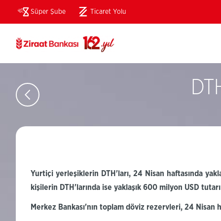
Süper Şube
Ticaret Yolu
(Bu
sayfa
yeni
pencerede
açılacaktır)
DTH
Yurtiçi yerleşiklerin
DTH'ları
,
24
Nisan haftasında yakl
kişilerin
DTH'larında
ise yaklaşık
600
milyon USD tutar
Merkez Bankası'nın toplam döviz rezervleri,
24
Nisan h