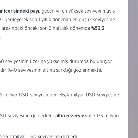
 içerisindeki payı
, geçen yıl en yüksek seviyeyi mayıs
ar gerileyerek son 1 yıllık dönemin en düşük seviyesine
arı arasındaki önceki son 3 haftalık dönemde
%52,3
.
60 seviyesinin üzerine yükselmiş durumda bulunuyor.
dır %40 seviyesinin altına sarktığı gözlenmekte.
7,9 milyar USD seviyesinden 86,4 milyar USD seviyesine
USD seviyesine gerilerken,
altın rezervleri
ise 173 milyon
n 25,2 milyar USD seviyesine geriledi.