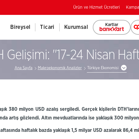
Ürün ve Hizmet Ücretleri
Kampa
Kartlar
Bireysel
Ticari
Kurumsal
 Gelişimi: ''17-24 Nisan Hafta
Ana Sayfa
Makroekonomik Analizler
Türkiye Ekonomisi
aşık
380
milyon USD
azalış
sergiledi. Gerçek kişilerin
DTH'ların
ında
artış
gözlendi. Altın mevduatlarında ise
yaklaşık 300 milyo
aftasında haftalık bazda yaklaşık 1,5 milyar USD azalarak
86,4
mi