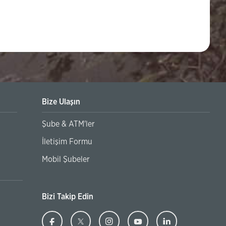
Bize Ulaşın
Şube & ATM'ler
yuru
İhracat Bedeli Kabul Belgesi (İBKB) Oluşturm
İletişim Formu
Mobil Şubeler
Bizi Takip Edin
Ziraat
(Bu
Ziraat
(Bu
Ziraat
(Bu
Ziraat
(Bu
Ziraat
(Bu