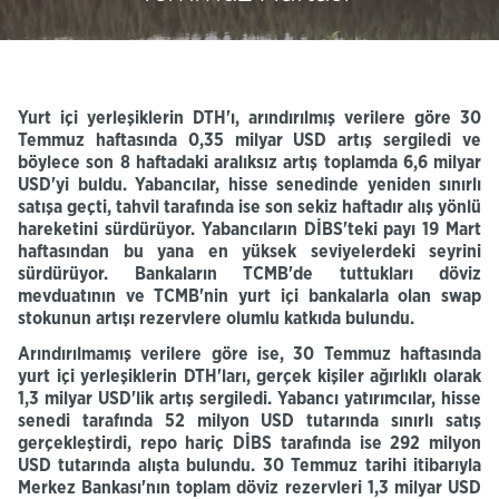
Yurt içi yerleşiklerin
DTH'ı
, arındırılmış verilere
göre
30
Temmuz haftasında 0,35 milyar USD artış sergiledi
ve
böylece son 8 haftadaki aralıksız artış toplamda 6,6 milyar
USD'yi
buldu.
Yabancılar, hisse senedinde yeniden sınırlı
satışa geçti, tahvil
tarafında ise
son sekiz haftadır alış yönlü
hareketini sürdürüyor. Yabancıların
DİBS'teki
payı 19 Mart
haftasından bu yana en yüksek
seviyelerdeki seyrini
sürdürüyor.
Bankaların
TCMB'de
tuttukları döviz
mevduatının ve TCMB'nin yurt içi bankalarla olan swap
stokunun
artışı rezervlere olumlu katkıda bulundu.
Arındırılmamış verilere göre ise, 30 Temmuz haftasında
yurt içi yerleşiklerin
DTH'ları
, gerçek kişiler ağırlıklı olarak
1,3 milyar
USD'lik
artış sergiledi. Yabancı yatırımcılar, hisse
senedi tarafında 52 milyon USD tutarında sınırlı satış
gerçekleştirdi, repo hariç DİBS tarafında ise 292 milyon
USD tutarında alışta bulundu. 30 Temmuz tarihi itibarıyla
Merkez Bankası'nın toplam döviz rezervleri 1,3 milyar USD