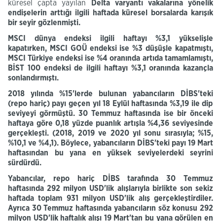
küresel çapta yayılan
Delta varyantı vakalarına yönelik
endişelerin arttığı ilgili haftada küresel borsalarda karışık
bir seyir gözlenmişti.
MSCI dünya endeksi ilgili haftayı %3,1 yükselişle
kapatırken, MSCI GOÜ endeksi ise %3 düşüşle kapatmıştı,
MSCI Türkiye endeksi ise %4 oranında artıda tamamlamıştı,
BİST 100 endeksi de ilgili haftayı %3,1 oranında kazançla
sonlandırmıştı.
2018 yılında %15'lerde bulunan yabancıların
DİBS'teki
(repo hariç) payı geçen yıl 18 Eylül haftasında %3,19 ile dip
seviyeyi
görmüştü. 30 Temmuz
haftasında ise bir önceki
haftaya göre
0,18
yüzde puanlık
artışla %4,36
seviyesinde
gerçekleşti.
(2018, 2019 ve 2020 yıl sonu sırasıyla; %15,
%10,1 ve %4,1).
Böylece,
yabancıların
DİBS'teki
payı 19 Mart
haftasından bu yana en yüksek seviyelerdeki seyrini
sürdürdü.
Yabancılar,
repo
hariç DİBS
tarafında
30 Temmuz
haftasında 292 milyon USD'lik alışlarıyla birlikte son sekiz
haftada toplam
931 milyon
USD'lik
alış
gerçekleştirdiler.
Ayrıca 30 Temmuz haftasında yabancıların söz konusu 292
milyon USD'lik haftalık alışı 19 Mart'tan bu yana görülen en