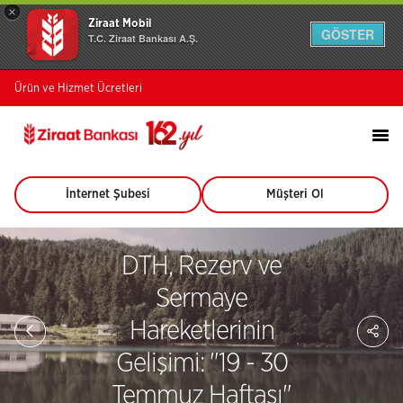
×
Ziraat Mobil
GÖSTER
T.C. Ziraat Bankası A.Ş.
Ürün ve Hizmet Ücretleri
İnternet Şubesi
Müşteri Ol
(Bu
(Bu
sayfa
sayfa
yeni
yeni
pencerede
pencerede
DTH, Rezerv ve
açılacaktır)
açılacaktır)
Sermaye
Sa
Hareketlerinin
So
Ağ
Gelişimi: "19 - 30
Pay
Temmuz Haftası"