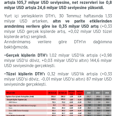
artışla 105,7 milyar USD seviyesine, net rezervleri ise 0,8
milyar USD artışla 24,6 milyar USD seviyesine yükseldi.
Yurt içi yerleşiklerin DTH'ı, 30 Temmuz haftasında 1,33
milyar USD artarken,
altın
ve parite
etkilerinden
arındırılmış verilere göre
ise
0,35
milyar USD
artış
(+0,33
milyar USD gerçek kişilerde artış, +0,02 milyar USD tüzel
kişilerde artış) sergiledi.
Arındırılmamış verilere göre DTH'ın dağılımına
baktığımızda,
•
Gerçek
kişilerin
DTH'ı
1,02 milyar USD'lik artışla
(+0,98
milyar
USD'si
döviz,
+
0,03 milyar
USD'si
altın)
144,6 milyar
USD seviyesinde gerçekleşti.
•
Tüzel kişilerin
DTH'ı
0,32 milyar USD'lik artışla
(+0,33
milyar
USD'si
döviz, -0,01 milyar
USD'si
altın)
87 milyar USD
seviyesinde gerçekleşti.