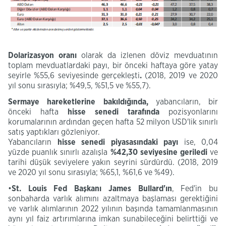
Dolarizasyon
oranı
olarak da izlenen döviz mevduatının
toplam mevduatlardaki payı, bir önceki haftaya göre yatay
seyirle %55,6 seviyesinde gerçekleşti
.
(2018
, 2019 ve 2020
yıl sonu sırasıyla; %49,5, %51,5 ve %55,7
).
Sermaye hareketlerine bakıldığında,
yabancıların, bir
önceki hafta
hisse
senedi tarafında
pozisyonlarını
korumalarının ardından geçen hafta 52 milyon USD'lik sınırlı
satış yaptıkları gözleniyor.
Yabancıların
hisse senedi piyasasındaki
payı
ise,
0,04
yüzde puanlık sınırlı azalışla
%42,30 seviyesine geriledi
ve
tarihi düşük seviyelere yakın seyrini sürdürdü.
(2018, 2019
ve 2020 yıl sonu sırasıyla; %65,1, %61,6 ve %49).
•
St. Louis Fed Başkanı James
Bullard'ın
, Fed'in bu
sonbaharda varlık alımını azaltmaya başlaması gerektiğini
ve varlık alımlarının 2022 yılının başında tamamlanmasının
aynı yıl faiz artırımlarına imkan sunabileceğini belirttiği ve