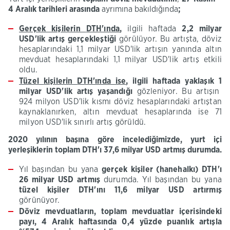
4
Aralık tarihleri arasında
ayrımına bakıldığında
;
Gerçek kişilerin
DTH'ında
,
ilgili haftada
2,2 milyar
USD'lik
artış gerçekleştiği
görülüyor. Bu artışta, döviz
hesaplarındaki 1,1 milyar USD'lik artışın yanında altın
mevduat hesaplarındaki 1,1 milyar USD'lik artış etkili
oldu.
Tüzel
kişilerin
DTH'ında
ise
,
ilgili haftada yaklaşık
1
milyar
USD'lik
artış yaşandığı
gözleniyor. Bu artışın
924 milyon USD'lik kısmı döviz hesaplarındaki artıştan
kaynaklanırken, altın mevduat hesaplarında ise 71
milyon USD'lik sınırlı artış görüldü.​
2020 yılının başına göre incelediğimizde, yurt içi
yerleşiklerin toplam
DTH'ı
37,6
milyar USD artmış durumda.
Yıl başından bu yana
gerçek kişiler (
hanehalkı
)
DTH'ı
26 milyar
USD artmış
durumda. Yıl başından bu yana
tüzel kişiler
DTH'ını
11,6
milyar USD artırmış
görünüyor.
D
öviz
mevduatların, toplam mevduatlar içerisindeki
payı,
4
Aralık haftasında 0,4 yüzde puanlık artışla