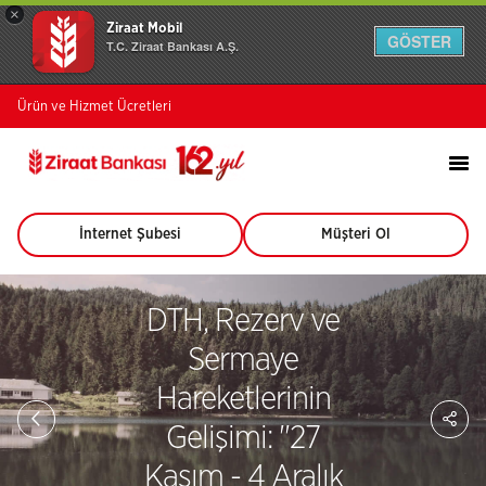
×
Ziraat Mobil
GÖSTER
T.C. Ziraat Bankası A.Ş.
Ürün ve Hizmet Ücretleri
İnternet Şubesi
Müşteri Ol
(Bu
(Bu
sayfa
sayfa
yeni
yeni
pencerede
pencerede
DTH, Rezerv ve
açılacaktır)
açılacaktır)
Sermaye
Hareketlerinin
Sa
So
Gelişimi: ''27
Ağ
Pay
Kasım - 4 Aralık