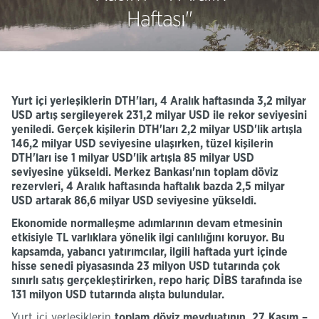
Haftası''
Yurt içi yerleşiklerin
DTH'ları
, 4
Aralık haftasında 3,2 milyar
USD
artış sergileyerek 231,2 milyar USD ile rekor seviyesini
yeniledi. Gerçek kişilerin
DTH'ları
2,2 milyar
USD'lik
artışla
146,2 milyar USD seviyesine ulaşırken, tüzel kişilerin
DTH'ları
ise
1
milyar
USD'lik
artışla 85 milyar USD
seviyesine yükseldi. Merkez Bankası'nın toplam döviz
rezervleri,
4
Aralık haftasında haftalık bazda 2,5 milyar
USD
artarak 86,6 milyar
USD seviyesine
yükseldi
.
E
konomide normalleşme adımlarının devam etmesinin
etkisiyle TL varlıklara yönelik ilgi canlılığını koruyor. Bu
kapsamda, yabancı yatırımcılar, ilgili haftada yurt
içinde
hisse senedi piyasasında
23 milyon USD tutarında çok
sınırlı satış gerçekleştirirken,
repo hariç DİBS tarafında ise
131
milyon USD tutarında
alışta bulundular
.
Yurt içi yerleşiklerin
toplam döviz mevduatının
,
27 Kasım –