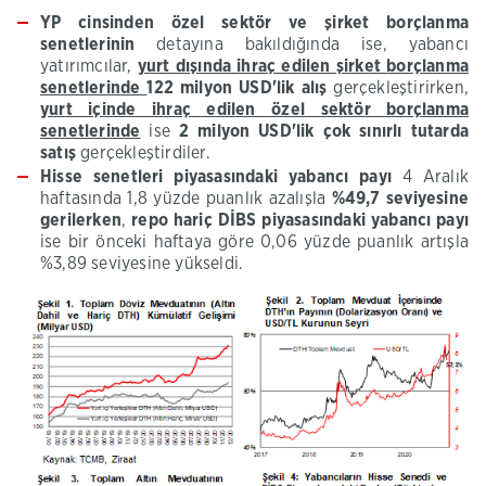
YP cinsinden özel
sektör ve şirket
borçlanma
senetlerinin
detayına bakıldığında ise, yabancı
yatırımcılar,
yurt dışında ihraç edilen
şirket
borçlanma
senetlerinde
122
milyon
USD'lik
alış
gerçekleştirirken,
yurt içinde ihraç edilen
özel sektör borçlanma
senetlerinde
ise
2
milyon
USD'lik
çok sınırlı tutarda
satış
gerçekleştirdiler.
Hisse
senetleri piyasasındaki yabancı payı
4 Aralık
haftasında 1,8 yüzde puanlık azalışla
%49,7 seviyesine
gerilerken
,
repo hariç DİBS piyasasındaki
yabancı payı
ise bir önceki haftaya göre 0,06 yüzde puanlık artışla
%3,89 seviyesine yükseldi. ​