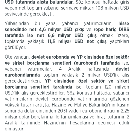
USD tutarında alışta
bulundular
.
Söz konusu haftada giriş
yapan net toplam yabancı sermaye miktarı 108 milyon USD
seviyesinde gerçekleşti.
Yılbaşından bu yana, yabancı yatırımcıların,
hisse
senedinde net
4,6
milyar USD çıkış
ve
repo hariç DİBS
tarafında ise net
6,6
milyar USD çıkış
olmak üzere,
toplamda yaklaşık
11,3
milyar USD net çıkış
yaptıkları
görülüyor.
Öte yandan,
devlet
eurobondu
ve
YP cinsinden özel
sektör
ve şirket
borçlanma
senetleri (
eurobond
)
tarafında
ise,
yabancı yatırımcılar, 4 Aralık haftasında
devlet
eurobondlarında
toplam
yaklaşık 2 milyar USD'lik alış
gerçekleştirirken,
YP cinsinden özel sektör ve şirket
borçlanma senetleri tarafında
ise, toplam 120 milyon
USD'lik alış gerçekleştirdiler. Söz konusu haftada, yabancı
yatırımcıların devlet eurobondu yatırımlarında gözlenen
yüksek tutarlı artışta, Hazine ve Maliye Bakanlığı'nın kasım
sonunda dolar cinsinden 2031 vadeli eurobond ihracını 2,25
milyar dolar borçlanma ile tamamlaması ve ihraç tutarının 2
Aralık tarihinde Hazine'nin hesaplarına geçmesi etkili
olmuştur.