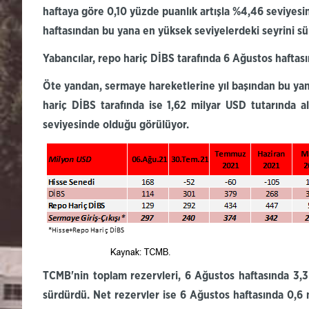
haftaya göre
0,10
yüzde puanlık
artışla %4,46
seviyesi
haftasından bu yana en yüksek seviyelerdeki seyrini s
Yabancılar,
repo
hariç DİBS
tarafında
6 Ağustos haftasın
Öte yandan,
sermaye hareketlerine yıl başından bu yan
hariç DİBS tarafında ise 1,62 milyar USD tutarında a
seviyesinde olduğu görülüyor.
TCMB'nin
toplam
rezervleri,
6 Ağustos haftasında 3,3
sürdürdü.
Net rezervler
ise 6 Ağustos haftasında 0,6 