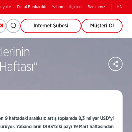
EN
nyalar
Dijital Bankacılık
Yatırımcı İlişkileri
Bankamız
Arama
Opi
(Bu
İnternet Şubesi
Müşteri Ol
(Bu
sayfa
yapmak
sayfa
yeni
pencerede
erinin
için
yeni
açılacaktır)
Say
Haftası"
tıklayınız.
pencerede
Sos
Ağl
Pay
açılacaktır)
n 9 haftadaki aralıksız artış toplamda 8,3 milyar
USD'yi
dürüyor. Yabancıların
DİBS'teki
payı 19 Mart haftasından