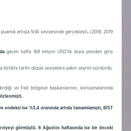
puanlık artışla %56 seviyesinde gerçekleşti
.
(2018
, 2019
nda
geçen hafta 168 milyon USD'lik alışla yeniden giriş
 birlikte tarihi düşük seviyelere yakın seyrini sürdürdü.
dirdiği ve Fed bölgesel başkanlarının, konuşmalarında
gözlenmişti.
iye endeksi ise %3,4 oranında artıda tamamlamıştı, BİST
seviyeyi
görmüştü.
6
Ağustos haftasında
ise bir önceki