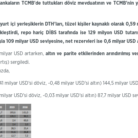
ankaların
TCMB'de
tuttukları döviz mevduatının ve TCMB'nin y
yurt içi yerleşiklerin
DTH'ları
, tüzel kişiler kaynaklı olarak 0,59
leştirdi, repo hariç DİBS tarafında ise 129 milyon USD tutarı
şla 109 milyar USD seviyesine, net rezervleri ise 0,6 milyar USD 
 milyar USD artarken,
altın
ve parite
etkilerinden arındırılmış ve
tış) sergiledi.
ızda,
41 milyar
USD'si
döviz,
-
0,48 milyar
USD'si
altın)
144,5 milyar USD
milyar
USD'si
döviz, -0,03 milyar
USD'si
altın)
87,7 milyar USD se