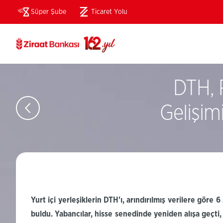
Süper Şube
Ticaret Yolu
(Bu
sayfa
yeni
pencerede
açılacaktır)
DTH, 
Gelişim
Yurt içi yerleşiklerin
DTH'ı
, arındırılmış verilere
göre 6
buldu.
Yabancılar, hisse senedinde yeniden alışa geçti,