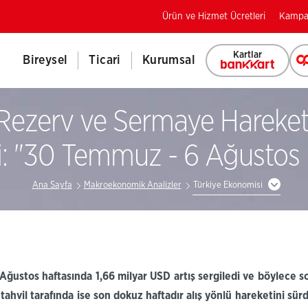
Ürün ve Hizmet Ücretleri
Kampa
Kartlar
Bireysel
Ticari
Kurumsal
Rezerv ve Sermaye Hareketl
i: "30 Temmuz - 6 Ağustos 
Ana Sayfa
Makroekonomik Analizler
Türkiye Ekonomisi
Ağustos haftasında 1,66 milyar USD artış sergiledi
ve böylece so
 tahvil
tarafında ise
son dokuz haftadır alış yönlü hareketini sür