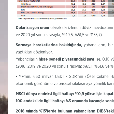
Dolarizasyon
oranı
olarak da izlenen döviz mevduatının
ve 2020 yıl sonu sırasıyla; %49,5, %51,5 ve %55,7
).
Sermaye hareketlerine bakıldığında,
yabancıların, bir
yaptıkları gözleniyor.
Yabancıların
hisse senedi piyasasındaki
payı
ise,
0,10 y
(2018, 2019 ve 2020 yıl sonu sırasıyla; %65,1, %61,6 ve %
•IMF'nin, 650 milyar USD'lik SDR'nin (Özel Çekme Hak
ekonomik görünüme ve parasal sıkılaşmaya yönelik karış
MSCI dünya endeksi ilgili haftayı %0,9 yükselişle kapa
100 endeksi de ilgili haftayı %3 oranında kazançla sonl
2018 yılında %15'lerde bulunan yabancıların
DİBS'teki