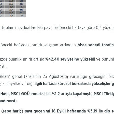
 toplam mevduatlardaki payı, bir önceki haftaya göre 0,4 yüzde 
 önceki haftadaki sınırlı satışının ardından
hisse
senedi tarafı
üzde puanlık sınırlı artışla
%42,40 seviyesine yükseldi
ve bununla
49).
ları) genel tahsisinin 23 Ağustos'ta yürürlüğe gireceğini bil
ık sinyaller verdiği
ilgili haftada küresel borsalarda yükselişler 
tırken, MSCI GOÜ endeksi ise %1,2 artışla kapatmıştı, MSCI Türk
andırmıştı.
(repo hariç) payı geçen yıl 18 Eylül haftasında %3,19 ile dip 