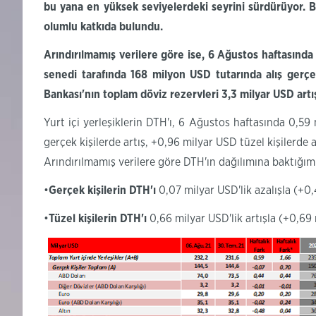
bu yana en yüksek
seviyelerdeki seyrini sürdürüyor.
B
olumlu katkıda bulundu.
Arındırılmamış verilere göre ise, 6 Ağustos haftasında 
senedi tarafında 168 milyon USD tutarında alış gerçek
Bankası'nın toplam döviz rezervleri 3,3 milyar USD artı
Yurt içi yerleşiklerin DTH'ı, 6 Ağustos haftasında 0,59
gerçek kişilerde artış, +0,96 milyar USD tüzel kişilerde ar
Arındırılmamış verilere göre DTH'ın dağılımına baktığım
•
Gerçek
kişilerin
DTH'ı
0,07 milyar USD'lik azalışla
(+0,
•
Tüzel kişilerin
DTH'ı
0,66 milyar USD'lik artışla
(+0,69