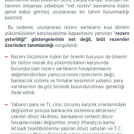
kalemlerine veya beklenen döviz çıkışlarına dair standart bir
tanımın olmaması sebebiyle “net rezerv" kavramına ilişkin
genel kabul görmüş uluslararası bir tanım bulunmadığı
belirtildi.
Bu nedenle, uluslararası rezerv varlıkların kısa dönem
yükümlülükleri karşılayabilme kapasitesini yansıtan "
rezerv
yeterliliği" göstergelerinin net değil, brüt rezervler
üzerinden tanımlandığı
vurgulandı.
Rezerv ölçümüne ilişkin bir önemli hususun da ülkenin
bir bütün olarak dış yükümlülükleri karşısında
bulundurulan rezerv varlıkların hesaplanmasını
değerlendirirken yalnızca resmi rezervlerin değil,
bankacılık sistemi ve firmalar kesiminin yabancı para
varlıklarının da göz önünde bulundurulması gerektiği
ifade edildi.
Yabancı para ve TL cinsi zorunlu karşılık oranlarındaki
değişimler yoluyla bankacılık sistemine aktarılan/
çekilen döviz likiditesi, bankaların serbest döviz
hesaplarındaki değişimler, enerji ithalatçısı kamu
iktisadi teşebbüslerine yapılan döviz satışları ve T.C.