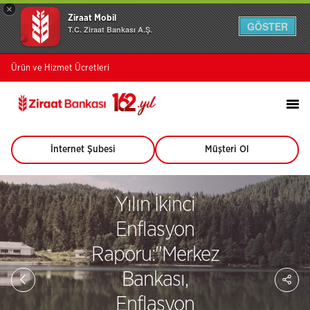
×
Ziraat Mobil
GÖSTER
T.C. Ziraat Bankası A.Ş.
Ürün ve Hizmet Ücretleri
İnternet Şubesi
Müşteri Ol
(Bu
(Bu
sayfa
sayfa
yeni
yeni
pencerede
pencerede
Yılın İkinci
açılacaktır)
açılacaktır)
Enflasyon
Raporu:''Merkez
Sa
Bankası,
So
Ağ
Enflasyon
Pay