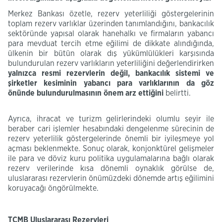
Merkez Bankası özetle, rezerv yeterliliği göstergelerinin
toplam rezerv varlıklar üzerinden tanımlandığını, bankacılık
sektöründe yapısal olarak hanehalkı ve firmaların yabancı
para mevduat tercih etme eğilimi de dikkate alındığında,
ülkenin bir bütün olarak dış yükümlülükleri karşısında
bulundurulan rezerv varlıkların yeterliliğini değerlendirirken
yalnızca resmi rezervlerin değil, bankacılık sistemi ve
şirketler kesiminin yabancı para varlıklarının da göz
önünde bulundurulmasının önem arz ettiğini
belirtti.​
Ayrıca, ihracat ve turizm gelirlerindeki olumlu seyir ile
beraber cari işlemler hesabındaki dengelenme sürecinin de
rezerv yeterlilik göstergelerinde önemli bir iyileşmeye yol
açması beklenmekte. Sonuç olarak, konjonktürel gelişmeler
ile para ve döviz kuru politika uygulamalarına bağlı olarak
rezerv verilerinde kısa dönemli oynaklık görülse de,
uluslararası rezervlerin önümüzdeki dönemde artış eğilimini
koruyacağı öngörülmekte.
TCMB Uluslararası Rezervleri