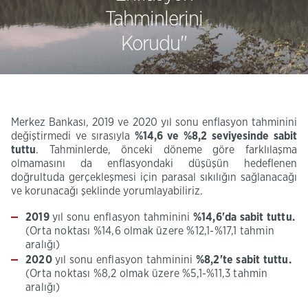
Tahminlerini
Korudu''
Merkez Bankası, 2019 ve 2020 yıl sonu enflasyon tahminini
değiştirmedi ve sırasıyla
%14,6 ve %8,2 seviyesinde sabit
tuttu
. Tahminlerde, önceki döneme göre farklılaşma
olmamasını da enflasyondaki düşüşün hedeflenen
doğrultuda gerçekleşmesi için parasal sıkılığın sağlanacağı
ve korunacağı şeklinde yorumlayabiliriz.
2019
yıl sonu enflasyon tahminini
%14,6'da sabit tuttu.
(Orta noktası %14,6 olmak üzere %12,1-%17,1 tahmin
aralığı)
2020
yıl sonu enflasyon tahminini
%8,2'te sabit tuttu.
(Orta noktası %8,2 olmak üzere %5,1-%11,3 tahmin
aralığı)