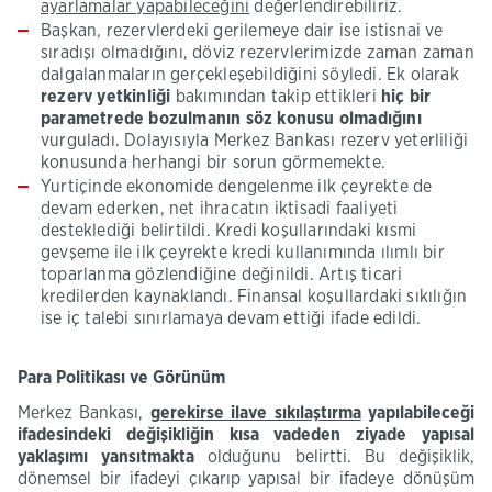
ayarlamalar yapabileceğini
değerlendirebiliriz.
Başkan, rezervlerdeki gerilemeye dair ise istisnai ve
sıradışı olmadığını, döviz rezervlerimizde zaman zaman
dalgalanmaların gerçekleşebildiğini söyledi. Ek olarak
rezerv yetkinliği
bakımından takip ettikleri
hiç bir
parametrede bozulmanın söz konusu olmadığını
vurguladı. Dolayısıyla Merkez Bankası rezerv yeterliliği
konusunda herhangi bir sorun görmemekte.
Yurtiçinde ekonomide dengelenme ilk çeyrekte de
devam ederken, net ihracatın iktisadi faaliyeti
desteklediği belirtildi. Kredi koşullarındaki kısmi
gevşeme ile ilk çeyrekte kredi kullanımında ılımlı bir
toparlanma gözlendiğine değinildi. Artış ticari
kredilerden kaynaklandı. Finansal koşullardaki sıkılığın
ise iç talebi sınırlamaya devam ettiği ifade edildi. ​
Para Politikası ve Görünüm
Merkez Bankası,
gerekirse ilave sıkılaştırma
yapılabileceği
ifadesindeki değişikliğin kısa vadeden ziyade yapısal
yaklaşımı yansıtmakta
olduğunu belirtti. Bu değişiklik,
dönemsel bir ifadeyi çıkarıp yapısal bir ifadeye dönüşüm