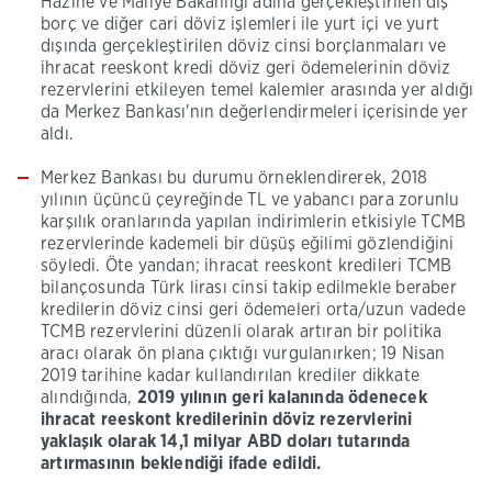
Hazine ve Maliye Bakanlığı adına gerçekleştirilen dış
borç ve diğer cari döviz işlemleri ile yurt içi ve yurt
dışında gerçekleştirilen döviz cinsi borçlanmaları ve
ihracat reeskont kredi döviz geri ödemelerinin döviz
rezervlerini etkileyen temel kalemler arasında yer aldığı
da Merkez Bankası'nın değerlendirmeleri içerisinde yer
aldı.
Merkez Bankası bu durumu örneklendirerek, 2018
yılının üçüncü çeyreğinde TL ve yabancı para zorunlu
karşılık oranlarında yapılan indirimlerin etkisiyle TCMB
rezervlerinde kademeli bir düşüş eğilimi gözlendiğini
söyledi. Öte yandan; ihracat reeskont kredileri TCMB
bilançosunda Türk lirası cinsi takip edilmekle beraber
kredilerin döviz cinsi geri ödemeleri orta/uzun vadede
TCMB rezervlerini düzenli olarak artıran bir politika
aracı olarak ön plana çıktığı vurgulanırken; 19 Nisan
2019 tarihine kadar kullandırılan krediler dikkate
alındığında,
2019 yılının geri kalanında ödenecek
ihracat reeskont kredilerinin döviz rezervlerini
yaklaşık olarak 14,1 milyar ABD doları tutarında
artırmasının beklendiği ifade edildi.