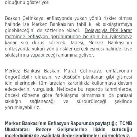
olduğunu gösteriyor.
Başkan Çetinkaya, enflasyonda yukarı yönlü riskler olması
halinde ise Merkez Bankası'nın tabii ki ek sıkılaştırmaya
gidebileceğini de sözlerine ekledi.
Dolayısıyla PPK karar
metninde enflasyon görünümünde belirgin bir iyileşmeye
kadar sıkı duruş sürecek ifadesi, Merkez Bankası'nın
enflasyonda yukarı yönlü riskler gerçekleşmesi halinde ilave
sıkılaştırma yapabileceği anlamına geliyor
.
Merkez Bankası Başkanı Murat Çetinkaya, enflasyonun
öngörülebilir olmasını ve düşüşün planlanan gibi gitmesi
için ellerindeki tüm araçları kararlılıkla kullanmaya devam
edeceklerini vurguladı. Neticede bu raporda tahminlerde,
önceki döneme göre farklılaşma olmamasını da parasal
sıkılığın sağlanacağı ve sürdürüleceği şeklinde
yorumlayabiliriz.​
Merkez Bankası'nın Enflasyon Raporunda paylaştığı;
TCMB
Uluslararası Rezerv Gelişmelerine
ilişkin kutucuğu
incelediğimizde aşağıdaki değerlendirmeleri görmekteyiz.