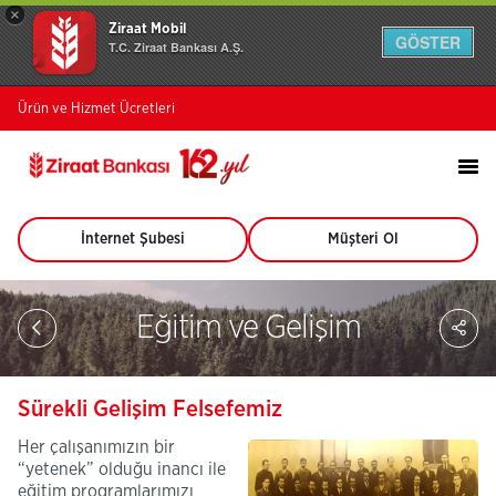
×
Ziraat Mobil
GÖSTER
T.C. Ziraat Bankası A.Ş.
Ürün ve Hizmet Ücretleri
İnternet Şubesi
Müşteri Ol
(Bu
(Bu
sayfa
sayfa
yeni
yeni
pencerede
pencerede
Sa
Eğitim ve Gelişim
açılacaktır)
açılacaktır)
So
Ağ
Pay
Sürekli Gelişim Felsefemiz
Her çalışanımızın bir
“yetenek” olduğu inancı ile
eğitim programlarımızı