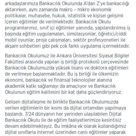
arkadaşlarımıza Bankacılık Okulunda A’dan Z’ye bankacılığı
aktarırken, aynı zamanda makro – mikro ekonomik
politikalar, muhasebe, hukuk, istatistik ve kişisel gelişimi
içeren eğitimler de verilmektedir. Bankacılık Okulu
programlarımız, sınıf içi eğitimler yanında, yapılandırılmış iş
başında eğitim uygulamaları, simülasyonlar, öğretici/ciddi
mobil oyunlar, proje çalışmaları, sektör profesyonelleri ile
akşam sohbetleri gibi pek çok farklı uygulama içermektedir.
Bankacılık Okulumuz ile Ankara Üniversitesi Siyasal Bilgiler
Fakültesi arasında yapılan iş birliği protokolü çerçevesinde
Bankacılık Okulumuzda yüksek lisans ve doktora eğitimleri
de verilmeye başlanmaktadır. Bu iş birliği ile ülkemizin
ekonomi, bankacılık ve finansal teknolojiler alanına
akademik katkı sağlamayı da amaçlıyor ve Bankacılık
Okulunun eğitim kalitesini bir kat daha güçlendiriyoruz.
Gelişen dijitalleşme ile birlikte Bankacılık Okulumuzda
verilen eğitimlerin bir kısmı da dijital ortamdan yapılmaya
başlandı. 7/24 dünyanın her yerinden ulaşılabilen Dijital
Bankacılık Okulu ile de eğitim faaliyetlerimize kesintisiz
devam edebilmekteyiz. Bu imkâna ek olarak kullandığımız
dijital sınıflarla internet üzerinden canlı eğitimler yaparak