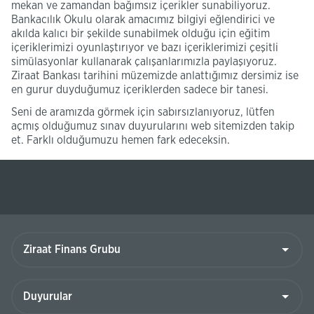
mekan ve zamandan bağımsız içerikler sunabiliyoruz.
Bankacılık Okulu olarak amacımız bilgiyi eğlendirici ve
akılda kalıcı bir şekilde sunabilmek olduğu için eğitim
içeriklerimizi oyunlaştırıyor ve bazı içeriklerimizi çeşitli
simülasyonlar kullanarak çalışanlarımızla paylaşıyoruz.
Ziraat Bankası tarihini müzemizde anlattığımız dersimiz ise
en gurur duyduğumuz içeriklerden sadece bir tanesi.
Seni de aramızda görmek için sabırsızlanıyoruz, lütfen
açmış olduğumuz sınav duyurularını web sitemizden takip
et. Farklı olduğumuzu hemen fark edeceksin.
Ziraat
Finans
Grubu
Duyurular