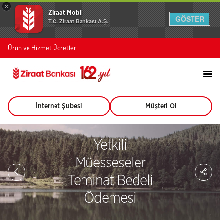
×
Ziraat Mobil
GÖSTER
T.C. Ziraat Bankası A.Ş.
Ürün ve Hizmet Ücretleri
İnternet Şubesi
Müşteri Ol
(Bu
(Bu
sayfa
sayfa
yeni
yeni
pencerede
pencerede
Yetkili
açılacaktır)
açılacaktır)
Müesseseler
Sa
So
Teminat Bedeli
Ağ
Pay
Ödemesi