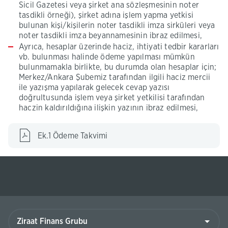
Sicil Gazetesi veya şirket ana sözleşmesinin noter
tasdikli örneği), şirket adına işlem yapma yetkisi
bulunan kişi/kişilerin noter tasdikli imza sirküleri veya
noter tasdikli imza beyannamesinin ibraz edilmesi,
Ayrıca, hesaplar üzerinde haciz, ihtiyati tedbir kararları
vb. bulunması halinde ödeme yapılması mümkün
bulunmamakla birlikte, bu durumda olan hesaplar için;
Merkez/Ankara Şubemiz tarafından ilgili haciz mercii
ile yazışma yapılarak gelecek cevap yazısı
doğrultusunda işlem veya şirket yetkilisi tarafından
haczin kaldırıldığına ilişkin yazının ibraz edilmesi,
(Bu
Ek.1 Ödeme Takvimi​​​
sayfa
yeni
pencerede
açılacaktır)
Ziraat
Finans
Grubu