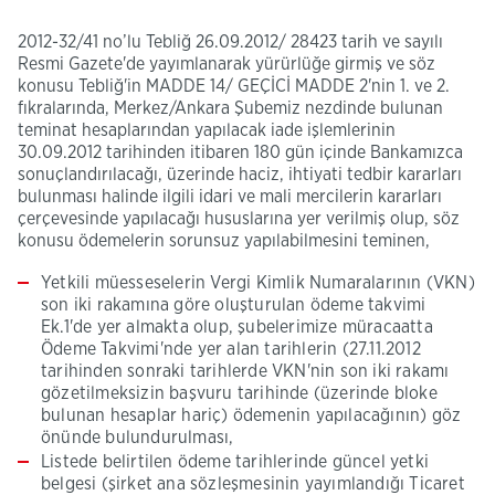
2012-32/41 no’lu Tebliğ 26.09.2012/ 28423 tarih ve sayılı
Resmi Gazete'de yayımlanarak yürürlüğe girmiş ve söz
konusu Tebliğ'in MADDE 14/ GEÇİCİ MADDE 2'nin 1. ve 2.
fıkralarında, Merkez/Ankara Şubemiz nezdinde bulunan
teminat hesaplarından yapılacak iade işlemlerinin
30.09.2012 tarihinden itibaren 180 gün içinde Bankamızca
sonuçlandırılacağı, üzerinde haciz, ihtiyati tedbir kararları
bulunması halinde ilgili idari ve mali mercilerin kararları
çerçevesinde yapılacağı hususlarına yer verilmiş olup, söz
konusu ödemelerin sorunsuz yapılabilmesini teminen,
Yetkili müesseselerin Vergi Kimlik Numaralarının (VKN)
son iki rakamına göre oluşturulan ödeme takvimi
Ek.1'de yer almakta olup, şubelerimize müracaatta
Ödeme Takvimi'nde yer alan tarihlerin (27.11.2012
tarihinden sonraki tarihlerde VKN'nin son iki rakamı
gözetilmeksizin başvuru tarihinde (üzerinde bloke
bulunan hesaplar hariç) ödemenin yapılacağının) göz
önünde bulundurulması,
Listede belirtilen ödeme tarihlerinde güncel yetki
belgesi (şirket ana sözleşmesinin yayımlandığı Ticaret