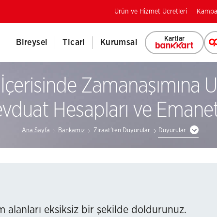
Ürün ve Hizmet Ücretleri
Kampa
Kartlar
Bireysel
Ticari
Kurumsal
ı İçerisinde Zamanaşımına 
vduat Hesapları ve Emanet
Ana Sayfa
Bankamız
Ziraat'ten Duyurular
Duyurular
 alanları eksiksiz bir şekilde doldurunuz.