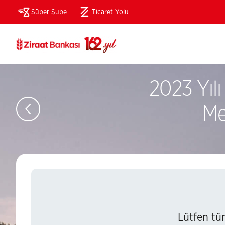
Süper Şube
Ticaret Yolu
(Bu
sayfa
yeni
pencerede
açılacaktır)
2023 Yıl
Me
Lütfen tüm