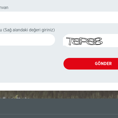
Ünvan
du
(Sağ alandaki değeri giriniz)
GÖNDER