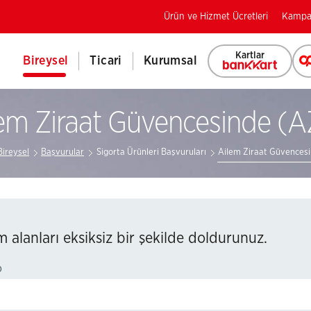
Ürün ve Hizmet Ücretleri
Kampa
Kartlar
Bireysel
Ticari
Kurumsal
em Ziraat Güvencesinde (
Bireysel
Başvurular
Sigorta Ürünleri Başvuruları
Ailem Ziraat Güvences
 alanları eksiksiz bir şekilde doldurunuz.
o