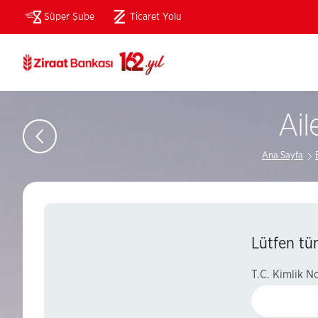
Süper Şube
Ticaret Yolu
(Bu
sayfa
yeni
pencerede
açılacaktır)
Ail
Ana Sayfa
Lütfen tüm
T.C. Kimlik N