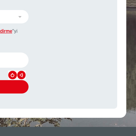
ndirme
"yi