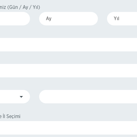
iz (Gün / Ay / Yıl)
 İl Seçimi