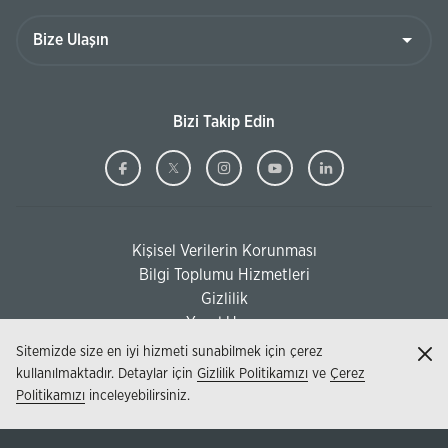
Bize
Ulaşın
Bizi Takip Edin
Ziraat
(Bu
Ziraat
(Bu
Ziraat
(Bu
Ziraat
(Bu
Ziraat
(Bu
Bankası
sayfa
Bankası
sayfa
Bankası
sayfa
Bankası
sayfa
Bankası
sayfa
Facebook
yeni
Twitter
yeni
Instagram
yeni
Youtube
yeni
Linkedi
yeni
Kişisel Verilerin Korunması
pencerede
pencerede
pencerede
pencerede
pencere
(Bu sayfa yeni pencerede açılacaktır)
Bilgi Toplumu Hizmetleri
açılacaktır)
açılacaktır)
açılacaktır)
açılacaktır)
açılacak
(Bu sayfa yeni pencerede açılacaktır)
Gizlilik
Yasal Uyarı
Sitemizde size en iyi hizmeti sunabilmek için çerez
Kap
kullanılmaktadır. Detaylar için
Gizlilik Politikamızı
ve
Çerez
Politikamızı
inceleyebilirsiniz.