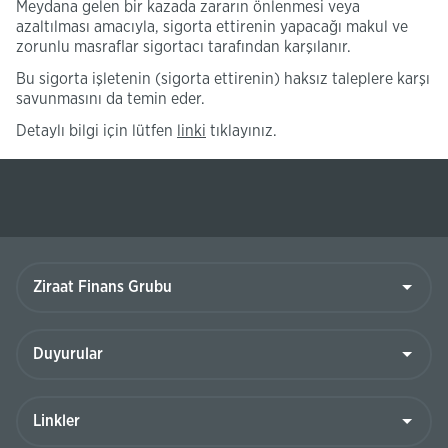
Meydana gelen bir kazada zararın önlenmesi veya
azaltılması amacıyla, sigorta ettirenin yapacağı makul ve
zorunlu masraflar sigortacı tarafından karşılanır.
Bu sigorta işletenin (sigorta ettirenin) haksız taleplere karşı
savunmasını da temin eder.
(Bu
Detaylı bilgi için lütfen
linki
tıklayınız.
sayfa
yeni
pencerede
açılacaktır)
Ziraat
Finans
Grubu
Duyurular
Linkler