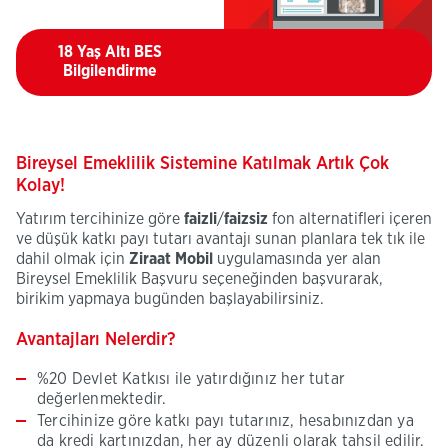
yeni
pencerede
açılacaktır)
18 Yaş Altı BES
(Bu
Bilgilendirme
sayfa
yeni
pencerede
açılacaktır)
Bireysel Emeklilik Sistemine Katılmak Artık Çok
Kolay!
Yatırım tercihinize göre
faizli
/
faizsiz
fon alternatifleri içeren
ve düşük katkı payı tutarı avantajı sunan planlara tek tık ile
dahil olmak için
Ziraat Mobil
uygulamasında yer alan
Bireysel Emeklilik Başvuru seçeneğinden başvurarak,
birikim yapmaya bugünden başlayabilirsiniz.
Avantajları Nelerdir?
%20 Devlet Katkısı ile yatırdığınız her tutar
değerlenmektedir.
Tercihinize göre katkı payı tutarınız, hesabınızdan ya
da kredi kartınızdan, her ay düzenli olarak tahsil edilir.