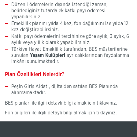
Düzenli ödemelerin dışında istendiği zaman,
belirlediğiniz tutarda ek katkı payı ödemesi
yapabilirsiniz.
Emeklilik planını yılda 4 kez, fon dağılımını ise yılda 12
kez değiştirebilirsiniz.
Katkı payı ödemelerini tercihinize göre aylık, 3 aylık, 6
aylık veya yıllık olarak yapabilirsiniz.
Türkiye Hayat Emeklilik tarafından, BES müşterilerine
sunulan
Yaşam Kulüpleri
ayrıcalıklarından faydalanma
imkânı sunulmaktadır.
Plan Özellikleri Nelerdir?
Peşin Giriş Aidatı, dijitalden satılan BES Planında
alınmamaktadır.
>BES
(Bu
BES planları ile ilgili detaylı bilgi almak için
tıklayınız.
planları
sayfa
Fon
(Bu
Fon bilgileri ile ilgili detaylı bilgi almak için
tıklayınız.
ile
yeni
bilgileri
sayfa
ilgili
pencered
ile
yeni
detaylı
açılacaktı
ilgili
pencered
bilgi
detaylı
açılacaktı