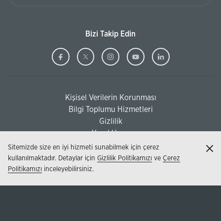
Bizi Takip Edin
Ziraat
(Bu
Ziraat
(Bu
Ziraat
(Bu
Ziraat
(Bu
Ziraat
(Bu
Bankası
sayfa
Bankası
sayfa
Bankası
sayfa
Bankası
sayfa
Bankası
sayfa
Facebook
yeni
Twitter
yeni
Instagram
yeni
Youtube
yeni
Linkedi
yeni
Kişisel Verilerin Korunması
pencerede
pencerede
pencerede
pencerede
pencere
(Bu sayfa yeni pencerede açılacaktır)
Bilgi Toplumu Hizmetleri
açılacaktır)
açılacaktır)
açılacaktır)
açılacaktır)
açılacak
(Bu sayfa yeni pencerede açılacaktır)
Gizlilik
Yasal Uyarı
Sitemizde size en iyi hizmeti sunabilmek için çerez
Kap
kullanılmaktadır. Detaylar için
Gizlilik Politikamızı
ve
Çerez
Politikamızı
inceleyebilirsiniz.
© 2026 - T.C. Ziraat Bankası AŞ