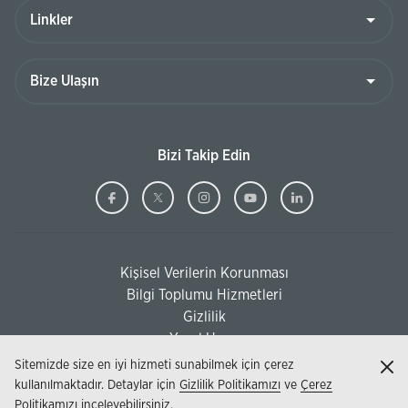
Linkler
Bize
Ulaşın
Bizi Takip Edin
Ziraat
(Bu
Ziraat
(Bu
Ziraat
(Bu
Ziraat
(Bu
Ziraat
(Bu
Bankası
sayfa
Bankası
sayfa
Bankası
sayfa
Bankası
sayfa
Bankası
sayfa
Facebook
yeni
Twitter
yeni
Instagram
yeni
Youtube
yeni
Linkedi
yeni
Kişisel Verilerin Korunması
pencerede
pencerede
pencerede
pencerede
pencere
(Bu sayfa yeni pencerede açılacaktır)
Bilgi Toplumu Hizmetleri
açılacaktır)
açılacaktır)
açılacaktır)
açılacaktır)
açılacak
(Bu sayfa yeni pencerede açılacaktır)
Gizlilik
Yasal Uyarı
Sitemizde size en iyi hizmeti sunabilmek için çerez
Kap
kullanılmaktadır. Detaylar için
Gizlilik Politikamızı
ve
Çerez
Politikamızı
inceleyebilirsiniz.