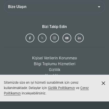
Bize
Ulaşın
Bizi Takip Edin
Ziraat
(Bu
Ziraat
(Bu
Ziraat
(Bu
Ziraat
(Bu
Ziraat
(Bu
Bankası
sayfa
Bankası
sayfa
Bankası
sayfa
Bankası
sayfa
Bankası
sayfa
Facebook
yeni
Twitter
yeni
Instagram
yeni
Youtube
yeni
Linkedi
yeni
Kişisel Verilerin Korunması
pencerede
pencerede
pencerede
pencerede
pencere
(Bu sayfa yeni pencerede açılacaktır)
Bilgi Toplumu Hizmetleri
açılacaktır)
açılacaktır)
açılacaktır)
açılacaktır)
açılacak
(Bu sayfa yeni pencerede açılacaktır)
Gizlilik
Yasal Uyarı
Sitemizde size en iyi hizmeti sunabilmek için çerez
Kap
kullanılmaktadır. Detaylar için
Gizlilik Politikamızı
ve
Çerez
Politikamızı
inceleyebilirsiniz.