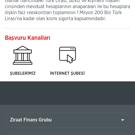
olanlar haricindeki Türk Lirası, döviz ve kıymetli maden
cinsinden mevduat hesaplarının anaparaları ile bu hesaplara
ilişkin faiz reeskontları toplamının 1 Milyon 200 Bin Türk
Lirası'na kadar olan kısmı sigorta kapsamındadır.
Başvuru Kanalları
ŞUBELERİMİZ
İNTERNET ŞUBESİ
Ziraat
Finans
Grubu
Duyurular