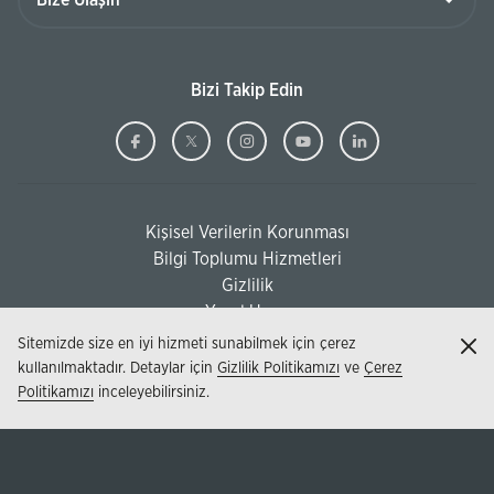
Bizi Takip Edin
Ziraat
(Bu
Ziraat
(Bu
Ziraat
(Bu
Ziraat
(Bu
Ziraat
(Bu
Bankası
sayfa
Bankası
sayfa
Bankası
sayfa
Bankası
sayfa
Bankası
sayfa
Facebook
yeni
Twitter
yeni
Instagram
yeni
Youtube
yeni
Linkedi
yeni
Kişisel Verilerin Korunması
pencerede
pencerede
pencerede
pencerede
pencere
(Bu sayfa yeni pencerede açılacaktır)
Bilgi Toplumu Hizmetleri
açılacaktır)
açılacaktır)
açılacaktır)
açılacaktır)
açılacak
(Bu sayfa yeni pencerede açılacaktır)
Gizlilik
Yasal Uyarı
Sitemizde size en iyi hizmeti sunabilmek için çerez
Kap
kullanılmaktadır. Detaylar için
Gizlilik Politikamızı
ve
Çerez
Politikamızı
inceleyebilirsiniz.
© 2026 - T.C. Ziraat Bankası AŞ