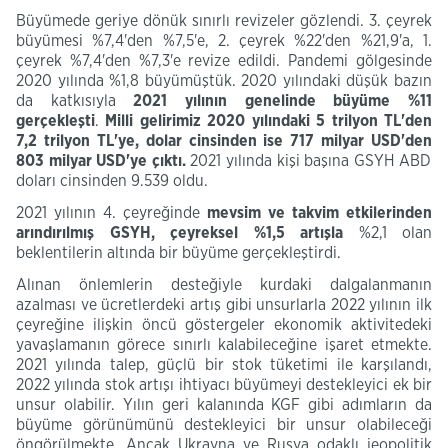
Büyümede geriye dönük sınırlı revizeler gözlendi. 3. çeyrek
büyümesi %7,4'den %7,5'e, 2. çeyrek %22'den %21,9'a, 1.
çeyrek %7,4'den %7,3'e revize edildi. Pandemi gölgesinde
2020 yılında %1,8 büyümüştük. 2020 yılındaki düşük bazın
da katkısıyla
2021 yılının genelinde
büyüme
%11
gerçekleşti
.
Milli
gelirimiz
2020 yılındaki 5
trilyon
TL'den
7,2
trilyon TL'ye, dolar cinsinden ise
717
milyar
USD'den
803
milyar
USD'ye
çıktı.
2021 yılında kişi başına GSYH ABD
doları cinsinden 9.539 oldu.
2021 yılının 4. çeyreğinde
mevsim ve takvim etkilerinden
arındırılmış GSYH,
çeyreksel
%1,5 artışla
%2,1 olan
beklentilerin altında bir büyüme gerçekleştirdi.
Alınan önlemlerin desteğiyle kurdaki dalgalanmanın
azalması ve ücretlerdeki artış gibi unsurlarla 2022 yılının ilk
çeyreğine ilişkin öncü göstergeler ekonomik aktivitedeki
yavaşlamanın görece sınırlı kalabileceğine işaret etmekte.
2021 yılında talep, güçlü bir stok tüketimi ile karşılandı,
2022 yılında stok artışı ihtiyacı büyümeyi destekleyici ek bir
unsur olabilir. Yılın geri kalanında KGF gibi adımların da
büyüme görünümünü destekleyici bir unsur olabileceği
öngörülmekte. Ancak Ukrayna ve Rusya odaklı jeopolitik