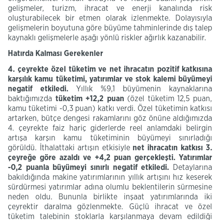
gelişmeler, turizm, ihracat ve enerji kanalında risk
oluşturabilecek bir etmen olarak izlenmekte. Dolayısıyla
gelişmelerin boyutuna göre büyüme tahminlerinde dış talep
kaynaklı gelişmelerle aşağı yönlü riskler ağırlık kazanabilir.
Hatırda Kalması Gerekenler
4. çeyrekte özel tüketim ve net ihracatın pozitif katkısına
karşılık kamu tüketimi, yatırımlar ve stok kalemi büyümeyi
negatif etkiledi.
Yıllık %9,1 büyümenin kaynaklarına
baktığımızda
tüketim +12,2 puan
(özel tüketim 12,5 puan,
kamu tüketimi -0,3 puan) katkı verdi. Özel tüketimin katkısı
artarken, bütçe dengesi rakamlarını göz önüne aldığımızda
4. çeyrekte faiz hariç giderlerde reel anlamdaki belirgin
artışa karşın kamu tüketiminin büyümeyi sınırladığı
görüldü. İthalattaki artışın etkisiyle
net ihracatın katkısı 3.
çeyreğe göre azaldı ve +4,2 puan gerçekleşti. Yatırımlar
-0,2 puanla büyümeyi sınırlı negatif etkiledi.
Detaylarına
bakıldığında makine yatırımlarının yıllık artışını hız keserek
sürdürmesi yatırımlar adına olumlu beklentilerin sürmesine
neden oldu. Bununla birlikte inşaat yatırımlarında iki
çeyrektir daralma gözlenmekte. Güçlü ihracat ve özel
tüketim talebinin stoklarla karşılanmaya devam edildiği