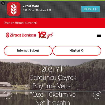
×
Ziraat Mobil
GÖSTER
T.C. Ziraat Bankası A.Ş.
Ürün ve Hizmet Ücretleri
İnternet Şubesi
Müşteri Ol
(Bu
(Bu
sayfa
sayfa
yeni
yeni
pencerede
pencerede
2021 Yılı
açılacaktır)
açılacaktır)
Dördüncü Çeyrek
Büyüme Verisi:
Sa
"Özel Tüketim ve
So
Ağ
Net İhracatın
Pay