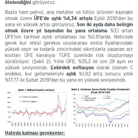
ötelendiğini
görüyoruz.
Başta ham petrol, ana metaller ve tütün ürünleri kaynaklı
olmak üzere
ÜFE'de aylık %4,34 artışla
Eylül 2018'den bu
yana en yüksek artışı görüyoruz.
Son iki ayda daha belirgin
olmak üzere yıl başından bu yana ortalama
%3,1 artan
ÜFE'nin tarihsel aylık ortalaması ise %0,9'larda. Neticede
gerek kur etkisi gerekse uluslararası emtia fiyatlarındaki
yüksek seyir ve tedarik zincirindeki sıkıntılarla yaşanan arz
kısıtları ÜFE kanalıyla TÜFE üzerinde risk oluşturmayı
sürdürüyor. (Şekil 2). Yıllık ÜFE, %35,2 ile son 29 ayın en
yüksek seviyesinde.
Ç
ekirdek enflasyon
olarak izlenen C
endeksi, kur gelişmeleriyle
aylık
%1,82 artış sonucu yıllık
%17,77 ile Şubat 2019'dan bu yana en yüksek seviyesinde.
Hatırda
kalması gerekenler: