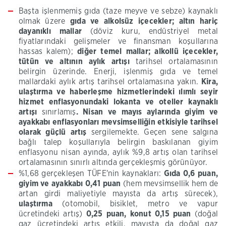
Başta işlenmemiş gıda (taze meyve ve sebze) kaynaklı
olmak üzere
gıda ve alkolsüz içecekler; altın
hariç
dayanıklı
mallar
(döviz kuru, endüstriyel metal
fiyatlarındaki gelişmeler ve finansman koşullarına
hassas kalem);
diğer temel
mallar;
alkollü içecekler,
tütün ve altının aylık artışı
tarihsel ortalamasının
belirgin üzerinde. Enerji, işlenmiş gıda ve temel
mallardaki aylık artış tarihsel ortalamasına yakın.
Kira,
ulaştırma ve haberleşme hizmetlerindeki ılımlı seyir
hizmet enflasyonundaki lokanta ve oteller kaynaklı
artışı
sınırlamış
. Nisan ve mayıs aylarında giyim ve
ayakkabı enflasyonları mevsimselliğin etkisiyle tarihsel
olarak güçlü artış
sergilemekte. Geçen sene salgına
bağlı talep koşullarıyla belirgin baskılanan giyim
enflasyonu nisan ayında, aylık %9,8 artış olan tarihsel
ortalamasının sınırlı altında gerçekleşmiş görünüyor.
%1,68 gerçekleşen TÜFE'nin kaynakları:
Gıda 0,6 puan,
giyim
ve
ayakkabı 0,41 puan
(hem mevsimsellik hem de
artan girdi maliyetiyle mayısta da artış sürecek),
ulaştırma
(otomobil, bisiklet, metro ve vapur
ücretindeki artış)
0,25 puan, konut 0,15 puan
(doğal
gaz ücretindeki artış etkili, mayısta da doğal gaz