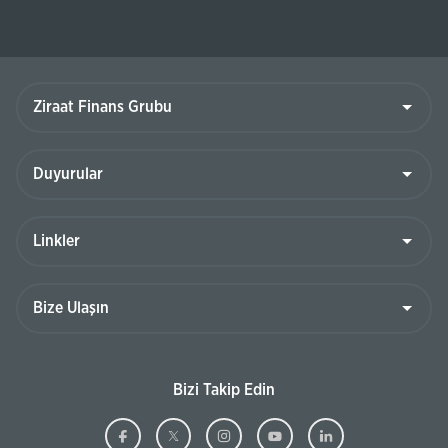
Ziraat
Finans
Grubu
Duyurular
Linkler
Bize
Ulaşın
Bizi Takip Edin
Ziraat
(Bu
Ziraat
(Bu
Ziraat
(Bu
Ziraat
(Bu
Ziraat
(Bu