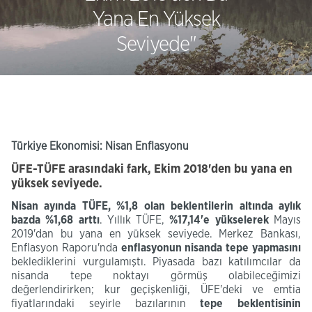
Yana En Yüksek
Seviyede"
Türkiye Ekonomisi: Nisan Enflasyonu
ÜFE-TÜFE arasındaki fark, Ekim 2018'den bu yana en
yüksek seviyede.
Nisan ayında TÜFE, %1,8 olan beklentilerin altında aylık
bazda %1,68 arttı
. Yıllık TÜFE,
%17,14'e yükselerek
Mayıs
2019'dan bu yana en yüksek seviyede. Merkez Bankası,
Enflasyon Raporu'nda
enflasyonun nisanda tepe yapmasını
beklediklerini vurgulamıştı. Piyasada bazı katılımcılar da
nisanda tepe noktayı görmüş olabileceğimizi
değerlendirirken; kur geçişkenliği, ÜFE'deki ve emtia
fiyatlarındaki seyirle bazılarının
tepe beklentisinin