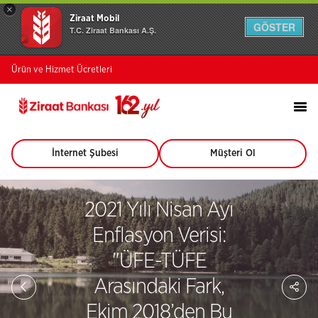
×
Ziraat Mobil
GÖSTER
T.C. Ziraat Bankası A.Ş.
Ürün ve Hizmet Ücretleri
İnternet Şubesi
Müşteri Ol
(Bu
(Bu
sayfa
sayfa
yeni
yeni
pencerede
pencerede
2021 Yılı Nisan Ayı
açılacaktır)
açılacaktır)
Enflasyon Verisi:
"ÜFE-TÜFE
Sa
Arasındaki Fark,
So
Ağ
Ekim 2018’den Bu
Pay