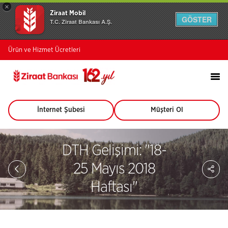
×
Ziraat Mobil
GÖSTER
T.C. Ziraat Bankası A.Ş.
Ürün ve Hizmet Ücretleri
İnternet Şubesi
Müşteri Ol
(Bu
(Bu
sayfa
sayfa
yeni
yeni
pencerede
pencerede
DTH Gelişimi: ''18-
açılacaktır)
açılacaktır)
Sa
25 Mayıs 2018
So
Ağ
Haftası''
Pay