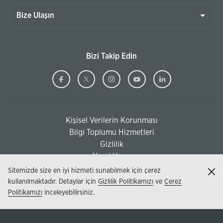
Bize
Ulaşın
Bizi Takip Edin
Ziraat
(Bu
Ziraat
(Bu
Ziraat
(Bu
Ziraat
(Bu
Ziraat
(Bu
Bankası
sayfa
Bankası
sayfa
Bankası
sayfa
Bankası
sayfa
Bankası
sayfa
Facebook
yeni
Twitter
yeni
Instagram
yeni
Youtube
yeni
Linkedi
yeni
Kişisel Verilerin Korunması
pencerede
pencerede
pencerede
pencerede
pencere
(Bu sayfa yeni pencerede açılacaktır)
Bilgi Toplumu Hizmetleri
açılacaktır)
açılacaktır)
açılacaktır)
açılacaktır)
açılacak
(Bu sayfa yeni pencerede açılacaktır)
Gizlilik
Yasal Uyarı
Sitemizde size en iyi hizmeti sunabilmek için çerez
Kap
kullanılmaktadır. Detaylar için
Gizlilik Politikamızı
ve
Çerez
Politikamızı
inceleyebilirsiniz.