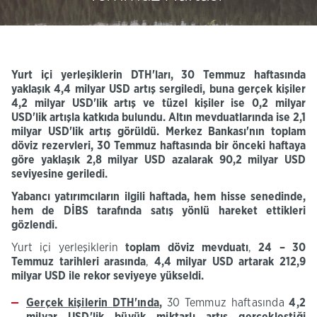
Yurt içi yerleşiklerin
DTH'ları
,
30 Temmuz
haftasında
yaklaşık 4,4 milyar
USD
artış
sergiledi,
buna
gerçek
kişiler
4,2
milyar
USD'lik
artış ve tüzel kişiler ise 0,2 milyar
USD'lik
artışla katkıda bulundu.
Altın mevduatlarında ise
2,1
milyar
USD'lik
artış görüldü
. Merkez Bankası'nın toplam
döviz rezervleri,
30
Temmuz haftasında bir önceki haftaya
göre yaklaşık
2,8 milyar USD azalarak 90,2 milyar USD
seviyesine geriledi.
Yabancı yatırımcıların ilgili haftada, hem hisse senedinde,
hem de DİBS tarafında satış yönlü hareket ettikleri
gözlendi.
Yurt içi yerleşiklerin
toplam döviz mevduatı
,
24 – 30
Temmuz
tarihleri arasında
,
4,4 milyar
USD
artarak
212,9
milyar USD
ile rekor seviyeye yükseldi
.
Gerçek kişilerin
DTH'ında
,
30 Temmuz haftasında
4,2
milyar
USD'lik
büyük miktarlı artış gerçekleştiği