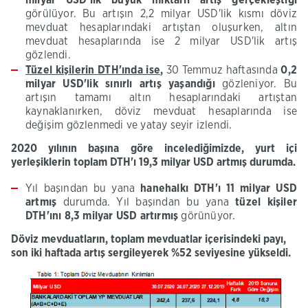
görülüyor. Bu artışın 2,2 milyar USD'lik kısmı döviz
mevduat hesaplarındaki artıştan oluşurken, altın
mevduat hesaplarında ise 2 milyar USD'lik artış
gözlendi.
Tüzel
kişilerin
DTH'ında
ise
,
30 Temmuz haftasında
0,2
milyar
USD'lik
sınırlı artış yaşandığı
gözleniyor. Bu
artışın tamamı altın hesaplarındaki artıştan
kaynaklanırken, döviz mevduat hesaplarında ise
değişim gözlenmedi ve yatay seyir izlendi.
2020 yılının başına göre incelediğimizde, yurt içi
yerleşiklerin toplam
DTH'ı
19,3
milyar USD artmış durumda.
Yıl başından bu yana
hanehalkı
DTH'ı
11 milyar
USD
artmış
durumda. Yıl başından bu yana
tüzel kişiler
DTH'ını
8,3
milyar USD artırmış
görünüyor.
D
öviz
mevduatların, toplam mevduatlar içerisindeki
payı,
son iki haftada artış sergileyerek %52 seviyesine yükseldi.