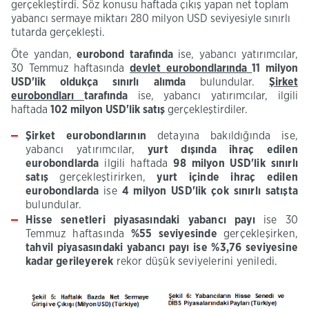
gerçekleştirdi. Söz konusu haftada çıkış yapan net toplam
yabancı sermaye miktarı 280 milyon USD seviyesiyle sınırlı
tutarda gerçekleşti.
Öte yandan,
eurobond
tarafında
ise, yabancı yatırımcılar,
30 Temmuz haftasında
devlet
eurobondlarında
11
milyon
USD'lik
oldukça sınırlı
alımda
bulundular.
Şirket
eurobondları
tarafında
ise, yabancı yatırımcılar, ilgili
haftada
102
milyon
USD'lik
satış
gerçekleştirdiler.
Şirket
eurobondlarının
detayına bakıldığında ise,
yabancı yatırımcılar,
yurt dışında ihraç edilen
eurobondlarda
ilgili haftada
98
milyon
USD'lik
sınırlı
satış
gerçekleştirirken,
yurt içinde ihraç edilen
eurobondlarda
ise
4
milyon
USD'lik
çok sınırlı
satışta
bulundular.
Hisse
senetleri piyasasındaki yabancı payı
ise 30
Temmuz haftasında
%55
seviyesinde
gerçekleşirken,
tahvil piyasasındaki yabancı payı ise %
3,76
seviyesine
kadar gerileyerek
rekor düşük seviyelerini yeniledi.