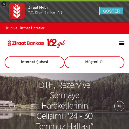
×
Ziraat Mobil
GÖSTER
T.C. Ziraat Bankası A.Ş.
Ürün ve Hizmet Ücretleri
İnternet Şubesi
Müşteri Ol
(Bu
(Bu
sayfa
sayfa
yeni
yeni
pencerede
pencerede
DTH, Rezerv ve
açılacaktır)
açılacaktır)
Sermaye
Sa
Hareketlerinin
So
Ağ
Gelişimi: ''24 - 30
Pay
Temmuz Haftası''