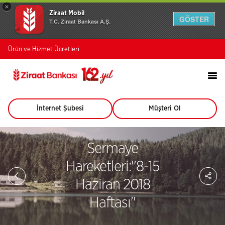
×
Ziraat Mobil
GÖSTER
T.C. Ziraat Bankası A.Ş.
Ürün ve Hizmet Ücretleri
İnternet Şubesi
Müşteri Ol
(Bu
(Bu
sayfa
sayfa
yeni
yeni
pencerede
pencerede
Sermaye
açılacaktır)
açılacaktır)
Hareketleri:''8-15
Sa
So
Haziran 2018
Ağ
Pay
Haftası''