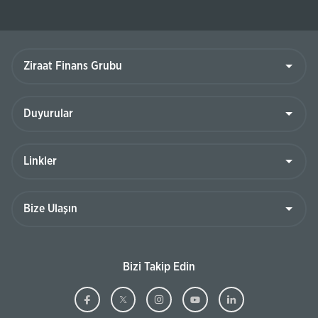
Ziraat
Finans
Grubu
Duyurular
Linkler
Bize
Ulaşın
Bizi Takip Edin
Ziraat
(Bu
Ziraat
(Bu
Ziraat
(Bu
Ziraat
(Bu
Ziraat
(Bu