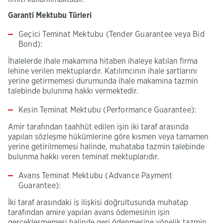
Garanti Mektubu Türleri
Geçici Teminat Mektubu (
Tender Guarantee veya Bid
Bond
):
İhalelerde ihale makamına hitaben ihaleye katılan firma
lehine verilen mektuplardır. Katılımcının ihale şartlarını
yerine getirmemesi durumunda ihale makamına tazmin
talebinde bulunma hakkı vermektedir.
Kesin Teminat Mektubu (
Performance Guarantee
):
Amir tarafından taahhüt edilen işin iki taraf arasında
yapılan sözleşme hükümlerine göre kısmen veya tamamen
yerine getirilmemesi halinde, muhataba tazmin talebinde
bulunma hakkı veren teminat mektuplarıdır.
Avans Teminat Mektubu (
A
dvance Payment
Guarantee
):
İki taraf arasındaki iş ilişkisi doğrultusunda muhatap
tarafından amire yapılan avans ödemesinin işin
gerçekleşmemesi halinde geri ödenmesine yönelik tazmin