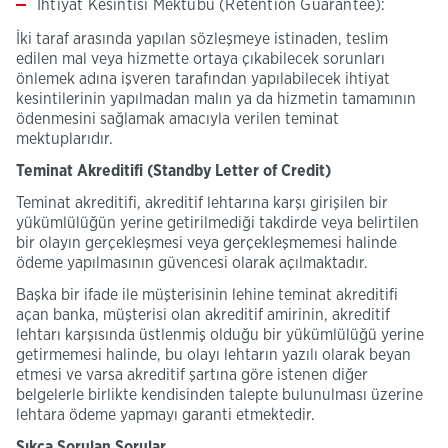
İhtiyat Kesintisi Mektubu (
Retention Guarantee
):
İki taraf arasında yapılan sözleşmeye istinaden, teslim
edilen mal veya hizmette ortaya çıkabilecek sorunları
önlemek adına işveren tarafından yapılabilecek ihtiyat
kesintilerinin yapılmadan malın ya da hizmetin tamamının
ödenmesini sağlamak amacıyla verilen teminat
mektuplarıdır.
Teminat Akreditifi (Standby Letter of Credit)
Teminat akreditifi, akreditif lehtarına karşı girişilen bir
yükümlülüğün yerine getirilmediği takdirde veya belirtilen
bir olayın gerçekleşmesi veya gerçekleşmemesi halinde
ödeme yapılmasının güvencesi olarak açılmaktadır.
Başka bir ifade ile müşterisinin lehine teminat akreditifi
açan banka, müşterisi olan akreditif amirinin, akreditif
lehtarı karşısında üstlenmiş olduğu bir yükümlülüğü yerine
getirmemesi halinde, bu olayı lehtarın yazılı olarak beyan
etmesi ve varsa akreditif şartına göre istenen diğer
belgelerle birlikte kendisinden talepte bulunulması üzerine
lehtara ödeme yapmayı garanti etmektedir.
Sıkça Sorulan Sorular