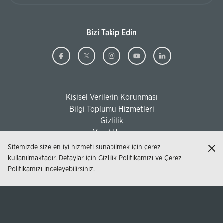
Bizi Takip Edin
Ziraat
(Bu
Ziraat
(Bu
Ziraat
(Bu
Ziraat
(Bu
Ziraat
(Bu
Bankası
sayfa
Bankası
sayfa
Bankası
sayfa
Bankası
sayfa
Bankası
sayfa
Facebook
yeni
Twitter
yeni
Instagram
yeni
Youtube
yeni
Linkedi
yeni
Kişisel Verilerin Korunması
pencerede
pencerede
pencerede
pencerede
pencere
(Bu sayfa yeni pencerede açılacaktır)
Bilgi Toplumu Hizmetleri
açılacaktır)
açılacaktır)
açılacaktır)
açılacaktır)
açılacak
(Bu sayfa yeni pencerede açılacaktır)
Gizlilik
Yasal Uyarı
Sitemizde size en iyi hizmeti sunabilmek için çerez
Kap
kullanılmaktadır. Detaylar için
Gizlilik Politikamızı
ve
Çerez
Politikamızı
inceleyebilirsiniz.
© 2026 - T.C. Ziraat Bankası AŞ