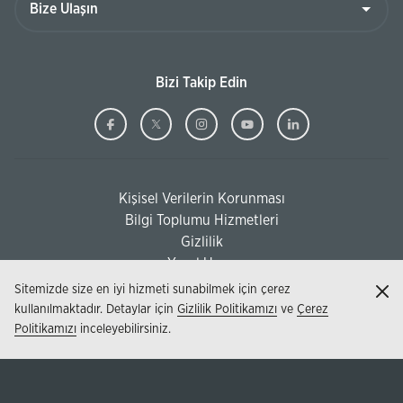
Bizi Takip Edin
Ziraat
(Bu
Ziraat
(Bu
Ziraat
(Bu
Ziraat
(Bu
Ziraat
(Bu
Bankası
sayfa
Bankası
sayfa
Bankası
sayfa
Bankası
sayfa
Bankası
sayfa
Facebook
yeni
Twitter
yeni
Instagram
yeni
Youtube
yeni
Linkedi
yeni
Kişisel Verilerin Korunması
pencerede
pencerede
pencerede
pencerede
pencere
(Bu sayfa yeni pencerede açılacaktır)
Bilgi Toplumu Hizmetleri
açılacaktır)
açılacaktır)
açılacaktır)
açılacaktır)
açılacak
(Bu sayfa yeni pencerede açılacaktır)
Gizlilik
Yasal Uyarı
Sitemizde size en iyi hizmeti sunabilmek için çerez
Kap
kullanılmaktadır. Detaylar için
Gizlilik Politikamızı
ve
Çerez
Politikamızı
inceleyebilirsiniz.
© 2026 - T.C. Ziraat Bankası AŞ