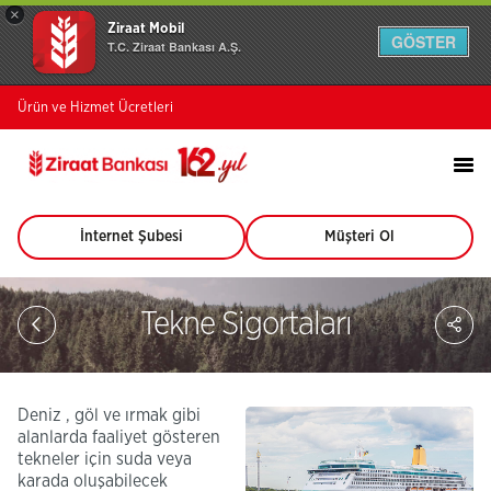
×
Ziraat Mobil
GÖSTER
T.C. Ziraat Bankası A.Ş.
Ürün ve Hizmet Ücretleri
İnternet Şubesi
Müşteri Ol
(Bu
(Bu
sayfa
sayfa
yeni
yeni
pencerede
pencerede
Sa
Tekne Sigortaları
açılacaktır)
açılacaktır)
So
Ağ
Pay
Deniz , göl ve ırmak gibi
alanlarda faaliyet gösteren
tekneler için suda veya
karada oluşabilecek