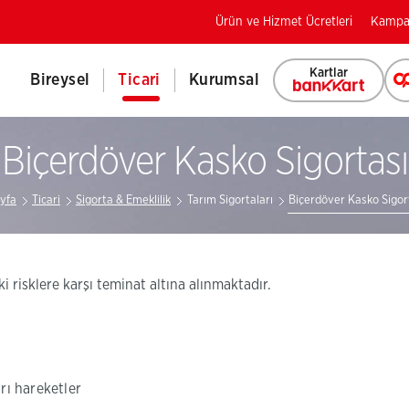
Ürün ve Hizmet Ücretleri
Kampa
Kartlar
Bireysel
Ticari
Kurumsal
Biçerdöver Kasko Sigortası
yfa
Ticari
Sigorta & Emeklilik
Tarım Sigortaları
Biçerdöver Kasko Sigor
ki risklere karşı teminat altına alınmaktadır.
rı hareketler