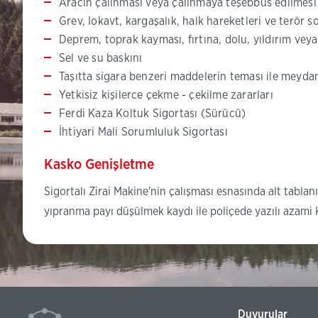
Aracın çalınması veya çalınmaya teşebbüs edilmesi
Grev, Iokavt, kargaşalık, halk hareketleri ve terör
Deprem, toprak kayması, fırtına, dolu, yıldırım ve
Sel ve su baskını
Taşıtta sigara benzeri maddelerin teması ile meydan
Yetkisiz kişilerce çekme - çekilme zararları
Ferdi Kaza Koltuk Sigortası (Sürücü)
İhtiyari Mali Sorumluluk Sigortası
Kasko Genişletme
Sigortalı Zirai Makine'nin çalışması esnasında alt tabla
yıpranma payı düşülmek kaydı ile poliçede yazılı aza
Duyurular