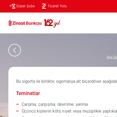
Süper Şube
Ticaret Yolu
(Bu
sayfa
yeni
pencerede
açılacaktır)
Ana Sa
Bu sigorta ile birlikte, sigortalıya ait biçerdöver aşağıda
Teminatlar
Çarpma, çarpışma, devrilme, yanma
Üçüncü kişilerin kötü niyet veya muziplikle yaptıkla