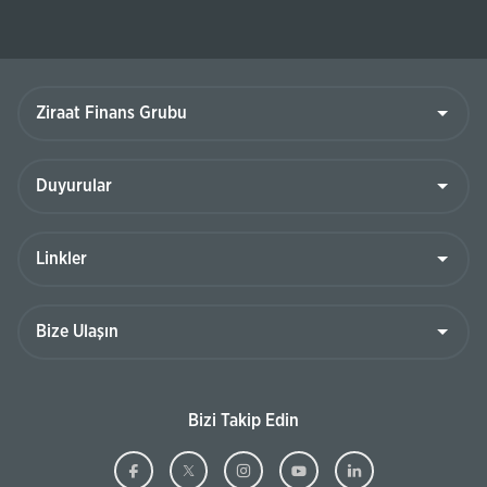
Ziraat
Finans
Grubu
Duyurular
Linkler
Bize
Ulaşın
Bizi Takip Edin
Ziraat
(Bu
Ziraat
(Bu
Ziraat
(Bu
Ziraat
(Bu
Ziraat
(Bu