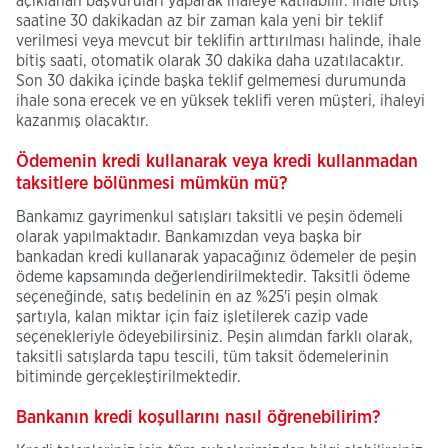
açıklanan başvuruları yaparak ihaleye katılabilir. İhale bitiş
saatine 30 dakikadan az bir zaman kala yeni bir teklif
verilmesi veya mevcut bir teklifin arttırılması halinde, ihale
bitiş saati, otomatik olarak 30 dakika daha uzatılacaktır.
Son 30 dakika içinde başka teklif gelmemesi durumunda
ihale sona erecek ve en yüksek teklifi veren müşteri, ihaleyi
kazanmış olacaktır.
Ödemenin kredi kullanarak veya kredi kullanmadan
taksitlere bölünmesi mümkün mü?
Bankamız gayrimenkul satışları taksitli ve peşin ödemeli
olarak yapılmaktadır. Bankamızdan veya başka bir
bankadan kredi kullanarak yapacağınız ödemeler de peşin
ödeme kapsamında değerlendirilmektedir. Taksitli ödeme
seçeneğinde, satış bedelinin en az %25'i peşin olmak
şartıyla, kalan miktar için faiz işletilerek cazip vade
seçenekleriyle ödeyebilirsiniz. Peşin alımdan farklı olarak,
taksitli satışlarda tapu tescili, tüm taksit ödemelerinin
bitiminde gerçekleştirilmektedir.
Bankanın kredi koşullarını nasıl öğrenebilirim?