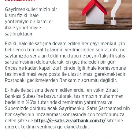
Gayrimenkullerimizin bir
kısmı fiziki ihale
yöntemiyle bir kısmı e-
ihale yönetimiyle
satılmaktadır.
Fiziki ihale ile satışına devam edilen her gayrimenkul için
belirlenen teminat tutarının verilmesinden sonra, internet
sayfamızda yer alan teklif mektubu ile peşin/taksitli satış
şartnamesinin doldurularak, en geç ihaleden bir gün
öncesine kadar, kapalı zarf içinde ilgili ihale komisyonuna
teslim edilmesi veya posta ile ulaştırılması gerekmektedir.
Postadaki gecikmelerden Bankamız sorumlu değildir.
E-ihale ile satışına devam edilenlerde, en yakın Ziraat
Bankası Şubesi'ne başvurularak, taşınmazın muhammen
bedelinin %6'sı tutarındaki teminatın yatırılması ve
Subemizde doldurulacak Gayrimenkul Satış Şartnamesi'nin
her sayfasının imzalanması sonrasında cep telefonunuza
gelen şifre ile
https://e-satis.ziraatbank.com.tr/
sitesine
girerek teklifin verilmesi gerekmektedir.