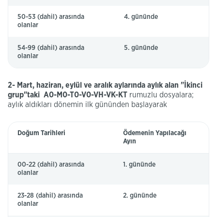
50-53 (dahil) arasında
4. gününde
olanlar
54-99 (dahil) arasında
5. gününde
olanlar
2- Mart, haziran, eylül ve aralık aylarında aylık alan "İkinci
grup"taki A0-M0-T0-V0-VH-VK-KT
rumuzlu dosyalara;
aylık aldıkları dönemin ilk gününden başlayarak
Doğum Tarihleri
Ödemenin Yapılacağı
Ayın
00-22 (dahil) arasında
1. gününde
olanlar
23-28 (dahil) arasında
2. gününde
olanlar