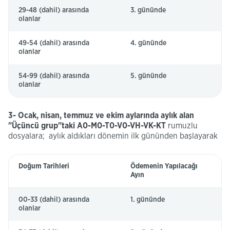
29-48 (dahil) arasında
3. gününde
olanlar
49-54 (dahil) arasında
4. gününde
olanlar
54-99 (dahil) arasında
5. gününde
olanlar
3- Ocak, nisan, temmuz ve ekim aylarında aylık alan
"Üçüncü grup"taki A0-M0-T0-V0-VH-VK-KT
rumuzlu
dosyalara; aylık aldıkları dönemin ilk gününden başlayarak
Doğum Tarihleri
Ödemenin Yapılacağı
Ayın
00-33 (dahil) arasında
1. gününde
olanlar