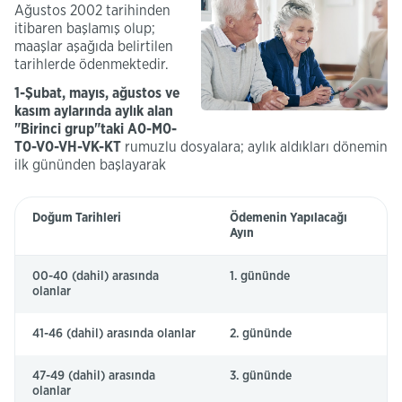
Ağustos 2002 tarihinden
itibaren başlamış olup;
maaşlar aşağıda belirtilen
tarihlerde ödenmektedir.
1-Şubat, mayıs, ağustos ve
kasım aylarında aylık alan
"Birinci grup"taki A0-M0-
T0-V0-VH-VK-KT
rumuzlu dosyalara; aylık aldıkları dönemin
ilk gününden başlayarak
Emekli
Doğum Tarihleri
Ödemenin Yapılacağı
Sandığı
Ayın
Maaş
Ödemesi
Ödeme
00-40 (dahil) arasında
1. gününde
Günleri
olanlar
Tablosu
41-46 (dahil) arasında olanlar
2. gününde
47-49 (dahil) arasında
3. gününde
olanlar