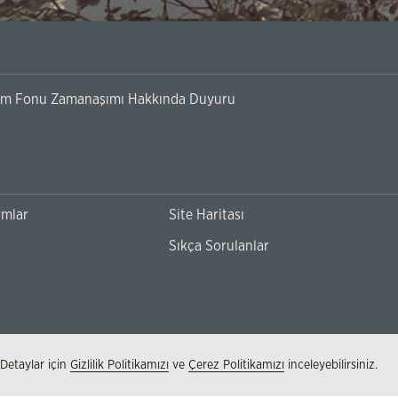
ırım Fonu Zamanaşımı Hakkında Duyuru
rmlar
Site Haritası
Sıkça Sorulanlar
 Detaylar için
Gizlilik Politikamızı
ve
Çerez Politikamızı
inceleyebilirsiniz.
(Bu
Kişisel Verilerin Korunması
Bilgi Toplumu Hizme
sayfa