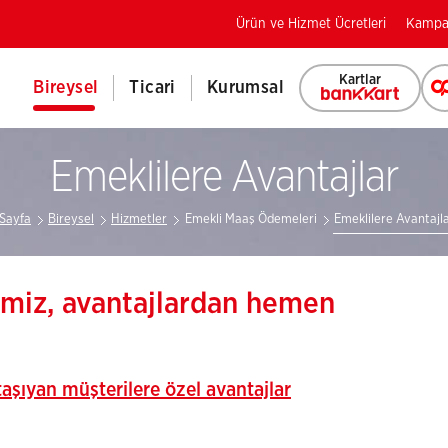
Ürün ve Hizmet Ücretleri
Kampa
Kartlar
Bireysel
Ticari
Kurumsal
Emeklilere Avantajlar
Sayfa
Bireysel
Hizmetler
Emekli Maaş Ödemeleri
Emeklilere Avantajl
imiz, avantajlardan hemen
aşıyan müşterilere özel avantajlar