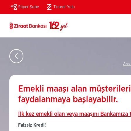
Süper Şube
Ticaret Yolu
(Bu
sayfa
yeni
pencerede
açılacaktır)
Ana 
Emekli maaşı alan müşteriler
faydalanmaya başlayabilir.
İlk kez emekli olan veya maaşını Bankamıza t
Faizsiz Kredi!