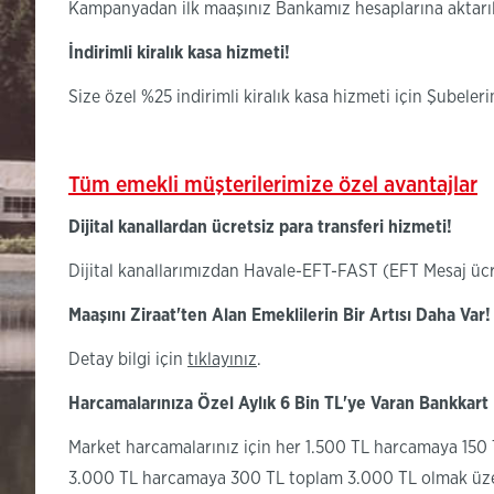
Kampanyadan ilk maaşınız Bankamız hesaplarına aktarılm
İndirimli kiralık kasa hizmeti!
Size özel %25 indirimli kiralık kasa hizmeti için Şubeleri
Tüm emekli müşterilerimize özel avantajlar
Dijital kanallardan ücretsiz para transferi hizmeti!
Dijital kanallarımızdan Havale-EFT-FAST (EFT Mesaj ücreti
Maaşını Ziraat'ten Alan Emeklilerin Bir Artısı Daha Va
(Bu
Detay bilgi için
tıklayınız
.
sayfa
Harcamalarınıza Özel Aylık 6 Bin TL'ye Varan Bankkart 
yeni
Market harcamalarınız için her 1.500 TL harcamaya 150 T
pencerede
3.000 TL harcamaya 300 TL toplam 3.000 TL olmak üzere
açılacaktır)