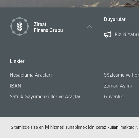
Duyurular
Ziraat
Finans Grubu
ülakat Sonuç Duyurusu
Fiziki Yat
Linkler
Hesaplama Araçları
Sözleşme ve Fo
IBAN
Zaman Aşımı
Satılık Gayrimenkuller ve Araçlar
Güvenlik
Sitemizde size en iyi hizmeti sunabilmek için çerez kullanılmaktadır.
© 2026 - T.C. Ziraat Bankası AŞ