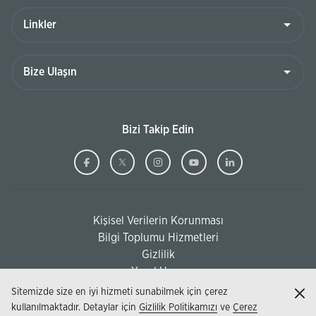
Linkler
Bize
Ulaşın
Bizi Takip Edin
Ziraat
(Bu
Ziraat
(Bu
Ziraat
(Bu
Ziraat
(Bu
Ziraat
(Bu
Bankası
sayfa
Bankası
sayfa
Bankası
sayfa
Bankası
sayfa
Bankası
sayfa
Facebook
yeni
Twitter
yeni
Instagram
yeni
Youtube
yeni
Linkedi
yeni
Kişisel Verilerin Korunması
pencerede
pencerede
pencerede
pencerede
pencere
(Bu sayfa yeni pencerede açılacaktır)
Bilgi Toplumu Hizmetleri
açılacaktır)
açılacaktır)
açılacaktır)
açılacaktır)
açılacak
(Bu sayfa yeni pencerede açılacaktır)
Gizlilik
Yasal Uyarı
Sitemizde size en iyi hizmeti sunabilmek için çerez
Kap
kullanılmaktadır. Detaylar için
Gizlilik Politikamızı
ve
Çerez