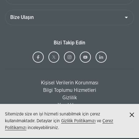
Bize
Ulaşın
Bizi Takip Edin
Ziraat
(Bu
Ziraat
(Bu
Ziraat
(Bu
Ziraat
(Bu
Ziraat
(Bu
Bankası
sayfa
Bankası
sayfa
Bankası
sayfa
Bankası
sayfa
Bankası
sayfa
Facebook
yeni
Twitter
yeni
Instagram
yeni
Youtube
yeni
Linkedi
yeni
Kişisel Verilerin Korunması
pencerede
pencerede
pencerede
pencerede
pencere
(Bu sayfa yeni pencerede açılacaktır)
Bilgi Toplumu Hizmetleri
açılacaktır)
açılacaktır)
açılacaktır)
açılacaktır)
açılacak
(Bu sayfa yeni pencerede açılacaktır)
Gizlilik
Yasal Uyarı
Sitemizde size en iyi hizmeti sunabilmek için çerez
Kap
kullanılmaktadır. Detaylar için
Gizlilik Politikamızı
ve
Çerez
Politikamızı
inceleyebilirsiniz.