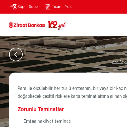
Süper Şube
Ticaret Yolu
(Bu
sayfa
yeni
pencerede
açılacaktır)
Ana Sayf
Para ile ölçülebilir her türlü emteanın, bir veya bir kaç 
doğabilecek çeşitli risklere karşı teminat altına alınan s
Zorunlu Teminatlar
Emtea nakliyat teminatı