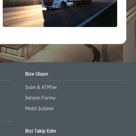
Bize Ulaşın
Şube & ATM'ler
Banka Hesaplarının 3. Kişilere Kullandırılmaması Hakkında
İletişim Formu
Mobil Şubeler
Bizi Takip Edin