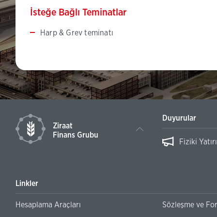
İsteğe Bağlı Teminatlar
Harp & Grev teminatı
Duyurular
Ziraat
Finans Grubu
ülakat Sonuç Duyurusu
Fiziki Yat
Linkler
Hesaplama Araçları
Sözleşme ve Fo