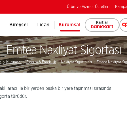
Ürün ve Hizmet Ücretleri
Kampa
Kartlar
Bireysel
Ticari
Kurumsal
Emtea Nakliyat Sigortası
a
Kurumsal
Sigorta & Emeklilik
Nakliyat Sigortaları
Emtea Nakliyat Sig
nakil aracı ile bir yerden başka bir yere taşınması sırasında
igorta türüdür.