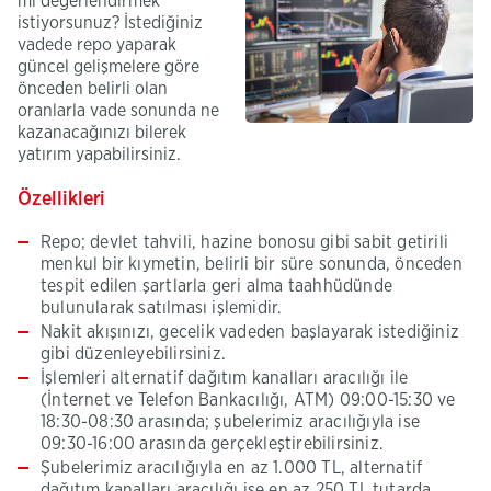
mi değerlendirmek
istiyorsunuz? İstediğiniz
vadede repo yaparak
güncel gelişmelere göre
önceden belirli olan
oranlarla vade sonunda ne
kazanacağınızı bilerek
yatırım yapabilirsiniz.
Özellikleri​
Repo; devlet tahvili, ​hazine bonosu g​ibi sabit getirili
menkul bir kıymetin, belirli bir süre sonunda, önceden
tespit edilen şartlarla geri alma taahhüdünde
bulunularak satılması işlemidir.
Nakit akışınızı, gecelik vadeden başlayarak istediğiniz
gibi düzenleyebilirsiniz.
İşlemleri alternatif dağıtım kanalları aracılığı ile
(İnternet ve Telefon Bankacılığı, ATM) 09:00-15:30 ve
18:30-08:30 arasında; şubelerimiz aracılığıyla ise
09:30-16:00 arasında gerçekleştirebilirsiniz.
Şubelerimiz aracılığıyla en az 1.000 TL, alternatif
dağıtım kanalları aracılığı ise en az 250 TL tutarda