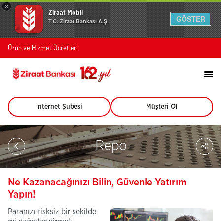
×
Ziraat Mobil
GÖSTER
T.C. Ziraat Bankası A.Ş.
Ürün ve Hizmet Ücretleri
İnternet Şubesi
Müşteri Ol
(Bu
(Bu
sayfa
sayfa
yeni
yeni
pencerede
pencerede
Sa
Repo
açılacaktır)
açılacaktır)
So
Ağ
Pay
Ne Kazanacağınızı Bilin, Güvenle Yatırım
Yapın!
Paranızı risksiz bir şekilde