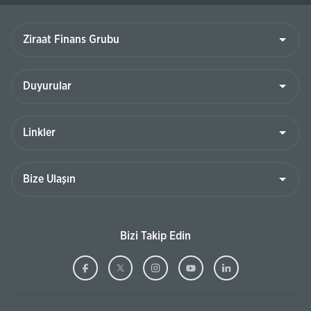
Ziraat
Finans
Grubu
Duyurular
Linkler
Bize
Ulaşın
Bizi Takip Edin
Ziraat
(Bu
Ziraat
(Bu
Ziraat
(Bu
Ziraat
(Bu
Ziraat
(Bu
Bankası
sayfa
Bankası
sayfa
Bankası
sayfa
Bankası
sayfa
Bankası
sayfa