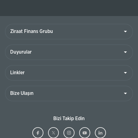
Ziraat
Finans
Grubu
Duyurular
Linkler
Bize
Ulaşın
Bizi Takip Edin
Ziraat
(Bu
Ziraat
(Bu
Ziraat
(Bu
Ziraat
(Bu
Ziraat
(Bu